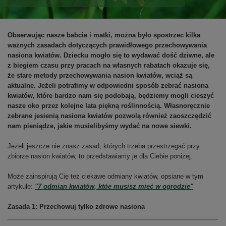
Obserwując nasze babcie i matki, można było spostrzec kilka
ważnych zasadach dotyczących prawidłowego przechowywania
nasiona kwiatów. Dziecku mogło się to wydawać dość dziwne, ale
z biegiem czasu przy pracach na własnych rabatach okazuje się,
że stare metody przechowywania nasion kwiatów, wciąż są
aktualne. Jeżeli potrafimy w odpowiedni sposób zebrać nasiona
kwiatów, które bardzo nam się podobają, będziemy mogli cieszyć
nasze oko przez kolejne lata piękną roślinnością. Własnoręcznie
zebrane jesienią nasiona kwiatów pozwolą również zaoszczędzić
nam pieniądze, jakie musielibyśmy wydać na nowe siewki.
Jeżeli jeszcze nie znasz zasad, których trzeba przestrzegać przy
zbiorze nasion kwiatów, to przedstawiamy je dla Ciebie poniżej.
Może zainspirują Cię też ciekawe odmiany kwiatów, opsiane w tym
artykule:
"7 odmian kwiatów, któe musisz mieć w ogrodzie"
Zasada 1: Przechowuj tylko zdrowe nasiona