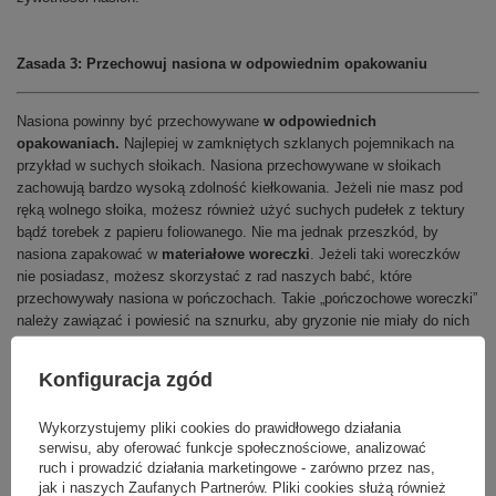
Zasada 3: Przechowuj nasiona w odpowiednim opakowaniu
Nasiona powinny być przechowywane
w odpowiednich
opakowaniach.
Najlepiej w zamkniętych szklanych pojemnikach na
przykład w suchych słoikach. Nasiona przechowywane w słoikach
zachowują bardzo wysoką zdolność kiełkowania. Jeżeli nie masz pod
ręką wolnego słoika, możesz również użyć suchych pudełek z tektury
bądź torebek z papieru foliowanego. Nie ma jednak przeszkód, by
nasiona zapakować w
materiałowe woreczki
. Jeżeli taki woreczków
nie posiadasz, możesz skorzystać z rad naszych babć, które
przechowywały nasiona w pończochach. Takie „pończochowe woreczki”
należy zawiązać i powiesić na sznurku, aby gryzonie nie miały do nich
dostępu jesienią oraz zimą.
Konfiguracja zgód
Zasada 4: Zbieraj nasiona w słoneczne dni
Wykorzystujemy pliki cookies do prawidłowego działania
serwisu, aby oferować funkcje społecznościowe, analizować
Nasiona należy zbierać
w pogodne, słoneczne dni.
Najlepszą porą
ruch i prowadzić działania marketingowe - zarówno przez nas,
jak i naszych Zaufanych Partnerów. Pliki cookies służą również
dnia jest wczesne popołudnie. Mam wtedy pewność, że są osuszone z