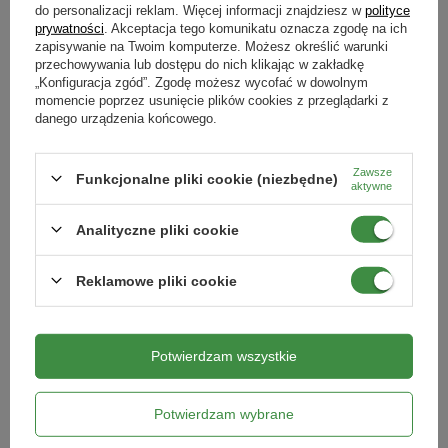
do personalizacji reklam. Więcej informacji znajdziesz w
polityce
rannej rosy a jednocześnie nie są wysuszone przez słońce. Nawet
prywatności
. Akceptacja tego komunikatu oznacza zgodę na ich
jeżeli zaplanowałeś sobie, że właśnie dzisiejszego dnia będziesz zbierał
zapisywanie na Twoim komputerze. Możesz określić warunki
nasiona kwiatów, ale w nocy padał deszcz pamiętaj, aby tego nie robić,
przechowywania lub dostępu do nich klikając w zakładkę
ponieważ napęczniałe nasiona z pewnością zimując zgniją.
„Konfiguracja zgód”. Zgodę możesz wycofać w dowolnym
momencie poprzez usunięcie plików cookies z przeglądarki z
danego urządzenia końcowego.
Zasada 5: Podpisz pojemniki
Zawsze
Funkcjonalne pliki cookie (niezbędne)
Obowiązkowo oznacz
pojemniki
. Przygotowane pojemniki
podpisz
aktywne
nazwami nasion kwiatów, które do nich wsypałeś. Dzięki tak prostej
zasadzie wiosną nie będziesz miał problemu z pomyłką z nasion. Zwróć
Analityczne pliki cookie
również uwagę aby mazak, którym podpisujesz nasiona aby nie
wyblakł.
Reklamowe pliki cookie
Zasada 6: Załóż na kwiaty gazę
Potwierdzam wszystkie
Jeżeli czas Ciebie ogranicza i boisz się o ewentualną utratę nasion,
które mogłyby się wysypać z pękających torebek nasiennych lub
Potwierdzam wybrane
zostać wydziobane przez ptaki, załóż na kwiaty
kawałki gazy
i zwiąż je
u nasady kwiatostanu.