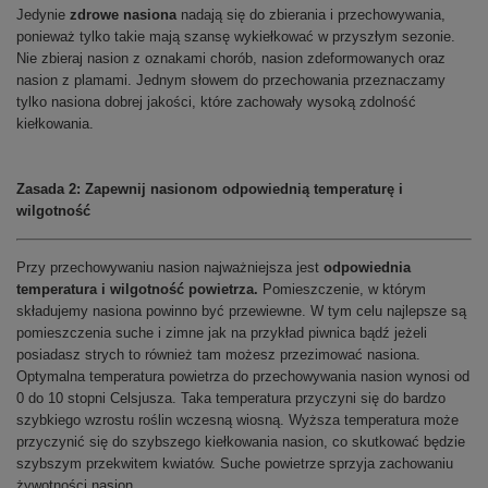
Jedynie
zdrowe nasiona
nadają się do zbierania i przechowywania,
ponieważ tylko takie mają szansę wykiełkować w przyszłym sezonie.
Nie zbieraj nasion z oznakami chorób, nasion zdeformowanych oraz
nasion z plamami. Jednym słowem do przechowania przeznaczamy
tylko nasiona dobrej jakości, które zachowały wysoką zdolność
kiełkowania.
Zasada 2: Zapewnij nasionom odpowiednią temperaturę i
wilgotność
Przy przechowywaniu nasion najważniejsza jest
odpowiednia
temperatura i wilgotność powietrza.
Pomieszczenie, w którym
składujemy nasiona powinno być przewiewne. W tym celu najlepsze są
pomieszczenia suche i zimne jak na przykład piwnica bądź jeżeli
posiadasz strych to również tam możesz przezimować nasiona.
Optymalna temperatura powietrza do przechowywania nasion wynosi od
0 do 10 stopni Celsjusza. Taka temperatura przyczyni się do bardzo
szybkiego wzrostu roślin wczesną wiosną. Wyższa temperatura może
przyczynić się do szybszego kiełkowania nasion, co skutkować będzie
szybszym przekwitem kwiatów. Suche powietrze sprzyja zachowaniu
żywotności nasion.