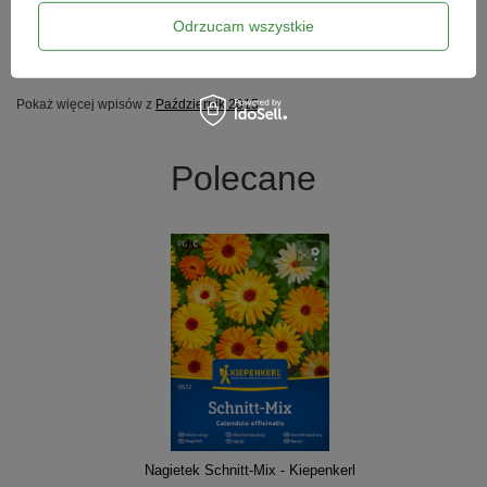
Odrzucam wszystkie
zdjęcie: Bluesnap / pixabay.com
(sn)
Pokaż więcej wpisów z
Październik 2015
Polecane
Nagietek Schnitt-Mix - Kiepenkerl