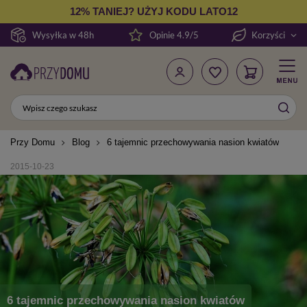
12% TANIEJ? UŻYJ KODU LATO12
Wysyłka w 48h
Opinie 4.9/5
Korzyści
Przy Domu
Blog
6 tajemnic przechowywania nasion kwiatów
2015-10-23
6 tajemnic przechowywania nasion kwiatów