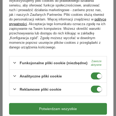
Nawożenie iglaków w ogrodzie
Wykorzystujemy pliki cookies do prawidłowego działania
serwisu, aby oferować funkcje społecznościowe, analizować
ruch i prowadzić działania marketingowe - zarówno przez nas,
Rośliny iglaste w ogrodzie należy nawozić
od marca do lipca
. Zwykłe
jak i naszych Zaufanych Partnerów. Pliki cookies służą również
nawozy możesz używać 3 razy w ciągu sezonu, natomiast nawozy
do personalizacji reklam. Więcej informacji znajdziesz w
polityce
długodziałające do iglaków – raz w okresie wegetacyjnym.
prywatności
. Akceptacja tego komunikatu oznacza zgodę na ich
Iglaki to rośliny wieloletnie i bardzo wytrzymałe, które jednak po zimie
zapisywanie na Twoim komputerze. Możesz określić warunki
są pozbawione wielu składników odżywczych. Efekty tego da się
przechowywania lub dostępu do nich klikając w zakładkę
zaobserwować na początku wiosny, kiedy igły zaczynają przybierać
„Konfiguracja zgód”. Zgodę możesz wycofać w dowolnym
najpierw sinozielony, a następnie brązowy kolor. Jeśli chcesz temu
momencie poprzez usunięcie plików cookies z przeglądarki z
zapobiec, powinieneś zastosować nawóz do iglaków dostępny na
danego urządzenia końcowego.
stronie Ziemovit.pl zawierający:
azot – odpowiedzialny za szybki wzrost rośliny przez cały
Zawsze
sezon,
Funkcjonalne pliki cookie (niezbędne)
aktywne
fosfor – wytwarzający nowe pędy i igły,
potas – poprawiający odporność rośliny na choroby,
Analityczne pliki cookie
magnez – odpowiedzialny za zielony kolor igieł.
Nawożenie róż w ogrodzie
Reklamowe pliki cookie
Róże ogrodowe warto nawozić przez cały sezon wegetacyjny –
od
marca do października
. Od kwietnia do połowy sierpnia można to robić
co 3 lub 4 tygodnie, natomiast później powinno się wydłużać okres
Potwierdzam wszystkie
odżywiania. Dawka preparatu jest uzależniona od wieku rośliny – młode
odmiany (10–20 g na roślinę) potrzebują innej niż starsze gatunki (30–