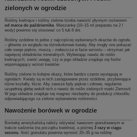
zielonych w ogrodzie
Rośliny kwitnące i rośliny zielone trzeba nawozić płynnym roztworem
od marca do października
. Mieszankę (10–15 ml preparatu na 2 l
wody) powinno się stosować co 5 lub 8 dni.
Rośliny ozdobne to jedne z najczęściej wybieranych okazów do ogrodu
– głównie ze względu na różnokolorowe kwiaty. Aby mogły one pokazać
całe swoje piękno, muszą – zwłaszcza w fazie wzrostu – otrzymać jak
najwięcej składników mineralnych. Wybierając nawóz do roślin
kwitnących, zwróć uwagę, czy w jego składzie znajduje się fosfor
wspomagający wzrost kwiatów.
Rośliny zielone to kolejne okazy, które bardzo często występują w
ogrodach. Kwiaty są w nich zastępowane przez ozdobne, przybierające
różne kształty, liście. Aby zawsze były piękne i zdrowe, regularnie
uzupełniaj glebę wokół nich o nawóz do roślin zielonych marki Ziemovit.
W jego składzie znajduje się magnez niezbędny do produkcji chlorofilu
odpowiadającego za zielone wybarwienie roślinności.
Nawożenie borówek w ogrodzie
Borówkę amerykańską należy odżywiać nawozem granulowanym w
trakcie sadzenia (na początku kwietnia), a później
3 razy w ciągu
sezonu
. Ilość granulatu powinna wynosić 20–35 g na roślinę.