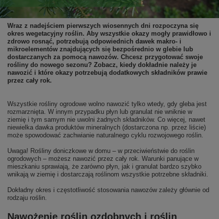
Wraz z nadejściem pierwszych wiosennych dni rozpoczyna się
okres wegetacyjny roślin. Aby wszystkie okazy mogły prawidłowo i
zdrowo rosnąć, potrzebują odpowiednich dawek makro- i
mikroelementów znajdujących się bezpośrednio w glebie lub
dostarczanych za pomocą nawozów. Chcesz przygotować swoje
rośliny do nowego sezonu? Zobacz, kiedy dokładnie należy je
nawozić i które okazy potrzebują dodatkowych składników prawie
przez cały rok.
Wszystkie rośliny ogrodowe wolno nawozić tylko wtedy, gdy gleba jest
rozmarznięta. W innym przypadku płyn lub granulat nie wniknie w
ziemię i tym samym nie uwolni żadnych składników. Co więcej, nawet
niewielka dawka produktów mineralnych (dostarczona np. przez liście)
może spowodować zachwianie naturalnego cyklu rozwojowego roślin.
Uwaga! Rośliny doniczkowe w domu – w przeciwieństwie do roślin
ogrodowych – możesz nawozić przez cały rok. Warunki panujące w
mieszkaniu sprawiają, że zarówno płyn, jak i granulat bardzo szybko
wnikają w ziemię i dostarczają roślinom wszystkie potrzebne składniki.
Dokładny okres i częstotliwość stosowania nawozów zależy głównie od
rodzaju roślin.
Nawożenie roślin ozdobnych i roślin