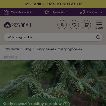
12% TANIEJ? UŻYJ KODU LATO12
Wysyłka w 48h
Opinie 4.9/5
Korzyści
Przy Domu
Blog
Kiedy nawozić rośliny ogrodowe?
2017-05-24
Kiedy nawozić rośliny ogrodowe?