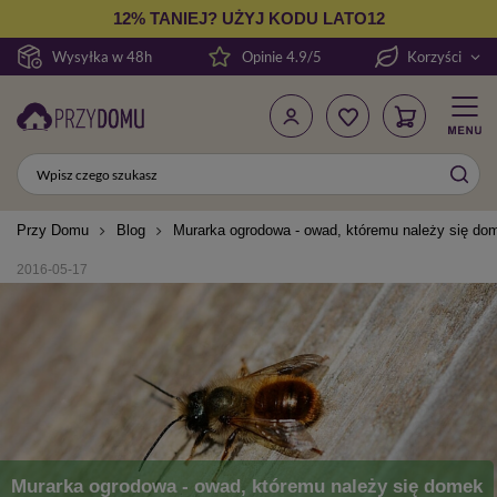
12% TANIEJ? UŻYJ KODU LATO12
Wysyłka w 48h
Opinie 4.9/5
Korzyści
Przy Domu
Blog
Murarka ogrodowa - owad, któremu należy się do
2016-05-17
Murarka ogrodowa - owad, któremu należy się domek