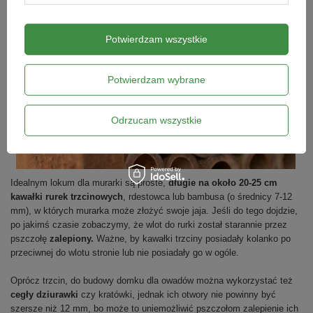
Potwierdzam wszystkie
Potwierdzam wybrane
Odrzucam wszystkie
Idealnym lokum dla murarki są proste,
długie na około 20-25 cm
kawałki rurek trzcinowych
, rdestowca lub bambusa (o średnicy 7-12
mm), w których murarka może złożyć swoje jaja. Jeśli do tego dojdzie,
po jakimś czasie zobaczymy, że wlot do rurki został starannie przez
pszczołę
zalepiony.
Ważne, by kawałki trzciny posiadały kolanko po
przeciwnej do wlotu stronie lub nie posiadały go w ogóle.
Oprócz trzcin, do budowy domku dla owadów można wykorzystać też
cegły dziurawki
czy kratówki, jednak ich otwory nie powinny być
szersze niż 12 mm, bo może to uniemożliwić pszczołom zalepienie ich