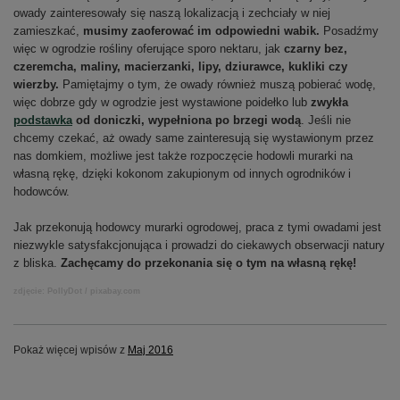
owady zainteresowały się naszą lokalizacją i zechciały w niej
zamieszkać,
musimy zaoferować im odpowiedni wabik.
Posadźmy
więc w ogrodzie rośliny oferujące sporo nektaru, jak
czarny bez,
czeremcha, maliny, macierzanki, lipy, dziurawce, kukliki czy
wierzby.
Pamiętajmy o tym, że owady również muszą pobierać wodę,
więc dobrze gdy w ogrodzie jest wystawione poidełko lub
zwykła
podstawka
od doniczki, wypełniona po brzegi wodą
. Jeśli nie
chcemy czekać, aż owady same zainteresują się wystawionym przez
nas domkiem, możliwe jest także rozpoczęcie hodowli murarki na
własną rękę, dzięki kokonom zakupionym od innych ogrodników i
hodowców.
Jak przekonują hodowcy murarki ogrodowej, praca z tymi owadami jest
niezwykle satysfakcjonująca i prowadzi do ciekawych obserwacji natury
z bliska.
Zachęcamy do przekonania się o tym na własną rękę!
zdjęcie: PollyDot / pixabay.com
Pokaż więcej wpisów z
Maj 2016