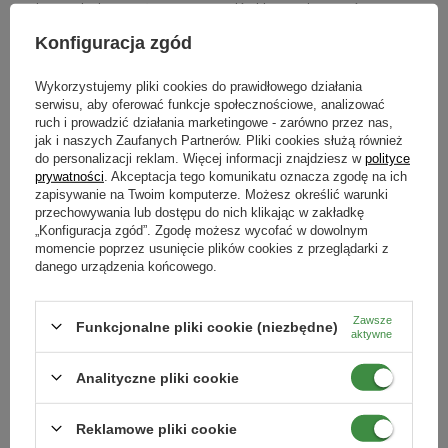
nasłonecznienie pomoże nam zapewnić skierowanie otworów
wylotowych domku na
wystawę południową lub południowo-
Konfiguracja zgód
zachodnią
. Idealne będą korony drzew w sadzie lub okapy budynków,
wiat i altan. Wieszanie
domków dla owadów pożytecznych
możemy
Wykorzystujemy pliki cookies do prawidłowego działania
rozpocząć już wczesną wiosną, około połowy marca, pamiętając by
serwisu, aby oferować funkcje społecznościowe, analizować
konstrukcja nie chwiała się nawet przy mocniejszym wietrze. Wysokość
ruch i prowadzić działania marketingowe - zarówno przez nas,
zawieszenia domku praktycznie nie ma znaczenia, ważny jest
jak i naszych Zaufanych Partnerów. Pliki cookies służą również
wspomniany brak wilgoci i osłona przed wiatrem.
do personalizacji reklam. Więcej informacji znajdziesz w
polityce
prywatności
. Akceptacja tego komunikatu oznacza zgodę na ich
Zimą murarki
mogą pozostać na dworze,
choć zdarza się, że
zapisywanie na Twoim komputerze. Możesz określić warunki
dobierają się do nich myszy i ptaki (zwłaszcza sikory i dzięcioły -
przechowywania lub dostępu do nich klikając w zakładkę
możemy więc w zamian zaoferować im atrakcyjne pożywienie w
„Konfiguracja zgód”. Zgodę możesz wycofać w dowolnym
momencie poprzez usunięcie plików cookies z przeglądarki z
karmniku, przeczytaj:
"Jak mądrze dokarmiać ptaki zimą?"
) dlatego
danego urządzenia końcowego.
jeśli wolimy nie ryzykować, to poza okryciem domków siatką można po
prostu rurki z zimującymi w nich kokonami przenieść do zadaszonego
pomieszczenia o temperaturze zbliżonej do tej na zewnątrz.
Zawsze
Funkcjonalne pliki cookie (niezbędne)
aktywne
Hotel dla murarki ogrodowej
Analityczne pliki cookie
Reklamowe pliki cookie