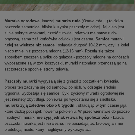
Murarka ogrodowa
, inaczej
murarka ruda
(
Osmia rufa
L.) to dzika
pszczoła samotnica, bliska kuzynka pszczoły miodnej. Jej ciało jest
silnie pokryte włoskami, część tułowia i odwłoku ma barwę rudo-
brązową, sama zaś końcówka odwłoku jest czarna.
Samice
murarki
rudej
są większe niż samce
i osiągają długość 10-12 mm, czyli z kolei
nieco mniej niż pszczoła miodna (12-15 mm). Różnią się także
sposobem znoszenia pyłku do gniazda - pszczoły miodne na odnóżach
wyposażone są w tzw. koszyczki, murarki natomiast przenoszą go na
szczoteczce spodniej strony tułowia.
Pszczoły murarki
wygryzają się z gniazd z początkiem kwietnia,
proces ten zaczyna się od samców, po nich, w odstępie średnio
tygodnia, wydostają się samice. Cykl życiowy murarki ogrodowej nie
jest niestety zbyt długi, ponieważ po wydostaniu się z siedliska,
murarki żyją zaledwie około 8 tygodni
, składając w tym czasie jaja,
które dadzą początek nowemu pokoleniu. W przeciwieństwie do pszczół
miodnych murarki
nie żyją jednak w zwartej społeczności -
każda
pszczoła murarka jest niezależna, nie posiadają też królowej ani nie
produkują miodu, który moglibyśmy wykorzystać.