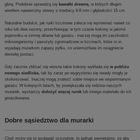
gliną. Podobnie sprawdzą się
kawałki drewna,
w których długim
wiertłem nawiercimy otwory o średnicy 6-8 mm i głębokości 15 cm.
Naturalne budulce, jak rurki trzcinowe zaleca się wymieniać nawet co
roku lub dwa sezony, przechowując w tym czasie kokony w jakimś
pojemniku w zimnej altanie lub garażu - inaczej mogą im zaszkodzić
mikroorganizmy i pasożyty zgromadzone w trzcinach, które m.in.
wyjadają murarkom zapasy pyłku, co uniemożliwia im osiągniecie
dorosłej postaci.
Gdy zacznie zbliżać się wiosna takie kokony wykłada się
w pobliżu
nowego siedliska,
tak by zaraz po wygryzieniu się owady mogły je
skolonizować. Inaczej mogą znaleźć sobie miejsce we wspomnianym
garażu. W kolejnych latach, by powiększała się rodzina naszych
murarek, wystarczy
dołożyć więcej rurek
lub innego materiału do ich
gniazdowania.
Dobre sąsiedztwo dla murarki
Choć może się to wydawać oczywiste, to jednak pamiętajmy, że aby