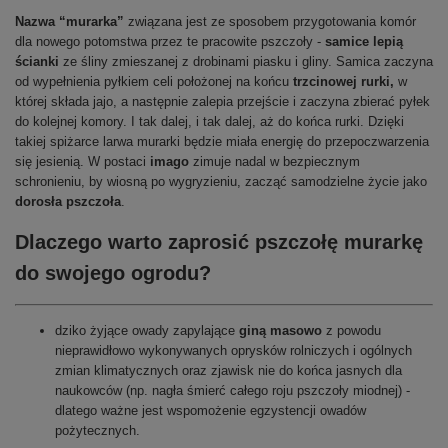
Nazwa “murarka”
związana jest ze sposobem przygotowania komór
dla nowego potomstwa przez te pracowite pszczoły -
samice lepią
ścianki
ze śliny zmieszanej z drobinami piasku i gliny. Samica zaczyna
od wypełnienia pyłkiem celi położonej na końcu
trzcinowej rurki,
w
której składa jajo, a następnie zalepia przejście i zaczyna zbierać pyłek
do kolejnej komory. I tak dalej, i tak dalej, aż do końca rurki. Dzięki
takiej spiżarce larwa murarki będzie miała energię do przepoczwarzenia
się jesienią. W postaci
imago
zimuje nadal w bezpiecznym
schronieniu, by wiosną po wygryzieniu, zacząć samodzielne życie jako
dorosła pszczoła
.
Dlaczego warto zaprosić pszczołę murarkę
do swojego ogrodu?
dziko żyjące owady zapylające
giną masowo
z powodu
nieprawidłowo wykonywanych oprysków rolniczych i ogólnych
zmian klimatycznych oraz zjawisk nie do końca jasnych dla
naukowców (np. nagła śmierć całego roju pszczoły miodnej) -
dlatego ważne jest wspomożenie egzystencji owadów
pożytecznych.