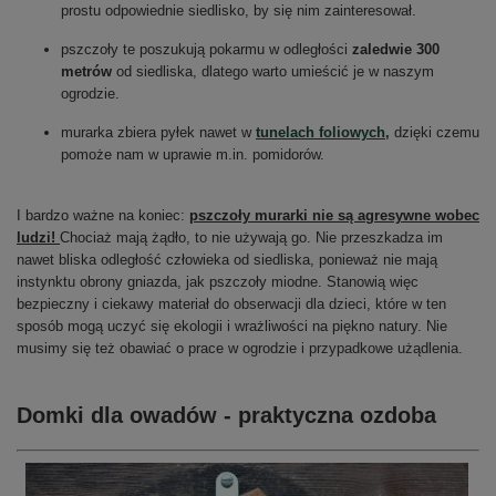
prostu odpowiednie siedlisko, by się nim zainteresował.
pszczoły te poszukują pokarmu w odległości
zaledwie 300
metrów
od siedliska, dlatego warto umieścić je w naszym
ogrodzie.
murarka zbiera pyłek nawet w
tunelach foliowych,
dzięki czemu
pomoże nam w uprawie m.in. pomidorów.
I bardzo ważne na koniec:
pszczoły murarki nie są agresywne wobec
ludzi!
Chociaż mają żądło, to nie używają go. Nie przeszkadza im
nawet bliska odległość człowieka od siedliska, ponieważ nie mają
instynktu obrony gniazda, jak pszczoły miodne. Stanowią więc
bezpieczny i ciekawy materiał do obserwacji dla dzieci, które w ten
sposób mogą uczyć się ekologii i wrażliwości na piękno natury. Nie
musimy się też obawiać o prace w ogrodzie i przypadkowe użądlenia.
Domki dla owadów - praktyczna ozdoba