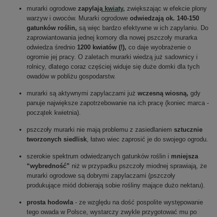
murarki ogrodowe
zapylają
kwiaty
,
zwiększając w efekcie plony
warzyw i owoców. Murarki ogrodowe
odwiedzają ok. 140-150
gatunków roślin,
są więc bardzo efektywne w ich zapylaniu. Do
zaprowiantowania jednej komory dla nowej pszczoły murarka
odwiedza średnio
1200 kwiatów (!),
co daje wyobrażenie o
ogromie jej pracy. O zaletach murarki wiedzą już sadownicy i
rolnicy, dlatego coraz częściej widuje się duże domki dla tych
owadów w pobliżu gospodarstw.
murarki są aktywnymi zapylaczami już
wczesną wiosną,
gdy
panuje największe zapotrzebowanie na ich pracę (koniec marca -
początek kwietnia).
pszczoły murarki nie mają problemu z zasiedlaniem
sztucznie
tworzonych siedlisk
, łatwo wiec zaprosić je do swojego ogrodu.
szerokie spektrum odwiedzanych gatunków roślin i
mniejsza
“wybredność”
niż w przypadku pszczoły miodnej sprawiają, że
murarki ogrodowe są dobrymi zapylaczami (pszczoły
produkujące miód dobierają sobie rośliny mające dużo nektaru).
prosta hodowla
- ze względu na dość pospolite występowanie
tego owada w Polsce, wystarczy zwykle przygotować mu po