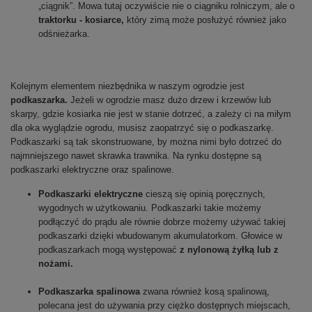
„ciągnik”. Mowa tutaj oczywiście nie o ciągniku rolniczym, ale o
traktorku - kosiarce,
który zimą może posłużyć również jako
odśnieżarka.
Kolejnym elementem niezbędnika w naszym ogrodzie jest
podkaszarka.
Jeżeli w ogrodzie masz dużo drzew i krzewów lub
skarpy, gdzie kosiarka nie jest w stanie dotrzeć, a zależy ci na miłym
dla oka wyglądzie ogrodu, musisz zaopatrzyć się o podkaszarkę.
Podkaszarki są tak skonstruowane, by można nimi było dotrzeć do
najmniejszego nawet skrawka trawnika. Na rynku dostępne są
podkaszarki elektryczne oraz spalinowe.
Podkaszarki elektryczne
cieszą się opinią poręcznych,
wygodnych w użytkowaniu. Podkaszarki takie możemy
podłączyć do prądu ale równie dobrze możemy używać takiej
podkaszarki dzięki wbudowanym akumulatorkom. Głowice w
podkaszarkach mogą występować
z nylonową żyłką lub z
nożami.
Podkaszarka spalinowa
zwana również kosą spalinową,
polecana jest do używania przy ciężko dostępnych miejscach,