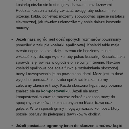
kosiarką ciężko się kosi między drzewami oraz krzewami.
Podczas koszenia należy zwracać uwagę, aby ostrzami nie
przeciąć kabla, ponieważ możemy spowodować spięcie instalacji
elektrycznej, jak również uniemożliwimy sobie dalsze koszenie
murawy.
Jeżeli nasz ogród jest dość sporych rozmiarów
powinniśmy
pomyśleć o zakupie
kosiarki spalinowej.
Kosiarki takie mają
często napęd na koła, dzięki czemu nie będziemy musieli
wkładać zbyt dużego wysiłku, aby pchać kosiarkę. Kosiarka taka
sprawdzi się również w ogrodzie o nierównym terenie. Niektóre
kosiarki spalinowe posiadają funkcję rozdrabniania skoszonej
trawy i rozsypywania jej po powierzchni darni. Może jest to dość
wygodne, ponieważ nie trzeba opróżniać kosza, ale my
zalecamy zbieranie trawy. Każda skoszona kępa trawy powinna
znaleźć się na
kompostowniku
. Jeżeli nie masz
kompostownika zawsze możesz zebrać skoszoną trawę do
specjalnych worków przeznaczonych na liście, trawę oraz
gałęzie. W ten sposób gminy mogą wytwarzać kompost, który
później posłuży do pielęgnacji trawników w okolicy.
Jeżeli posiadasz ogromny teren do skoszenia
możesz kupić