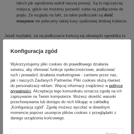
takich jak ogrodzenia wokół naszej posesji. Są to najczęściej
miejsca, gdzie nie możemy pozwolić sobie na podłączenie do
prądu. Ze względu na fakt, że takie podkszarki są
dość
masywne
nie polecamy takiej kosy spalinowej drobnej kobiecie.
Jeżeli myślałeś, że na podkszarce kończą się obowiązki ogrodnika to
przedstawiamy następne urządzenie przydatne do pielęgnacji trawnika.
Jednym z takich niezbędnych urządzeń jest
wertykulator
. Wertykulator
napowietrza
oraz
oczyszcza trawnik z mchu, chwastów oraz starej
Konfiguracja zgód
trawy.
Wykorzystujemy pliki cookies do prawidłowego działania
Ze względu na rodzaj napędu wertykulatory, tak jak kosiarki, dzieli się
serwisu, aby oferować funkcje społecznościowe, analizować
na
ręczne
, elektryczne, akumulatorowe oraz spalinowe.
ruch i prowadzić działania marketingowe - zarówno przez nas,
Profesjonalny wertykulator kosztuje kilka tysięcy złotych. Ze względu
jak i naszych Zaufanych Partnerów. Pliki cookies służą również
na cenę nie każdy może pozwolić sobie na zakup tak drogiego sprzętu.
do personalizacji reklam. Więcej informacji znajdziesz w
polityce
Poza tym urządzenie to nie jest tak często używane w ogrodzie jak
prywatności
. Akceptacja tego komunikatu oznacza zgodę na ich
chociażby kosiarka. Wertykulację trawnika przeprowadza się wczesną
zapisywanie na Twoim komputerze. Możesz określić warunki
wiosną, po pierwszym koszeniu. Zabieg taki przyśpieszy regenerację
przechowywania lub dostępu do nich klikając w zakładkę
trawnika po zimie. Jeżeli w trakcie sezonu wegetacyjnego wytworzy się
„Konfiguracja zgód”. Zgodę możesz wycofać w dowolnym
warstwa mchu, wertykulację powtarzamy wczesną jesienią.
momencie poprzez usunięcie plików cookies z przeglądarki z
Wertykulator ręczny
to rodzaj grabi wyposażonych w bardzo
danego urządzenia końcowego.
wąskie, sztyletowate zęby, które wcinają się w glebę pod
trawnikiem na głębokość kilku centymetrów. Ze względu na to,
Zawsze