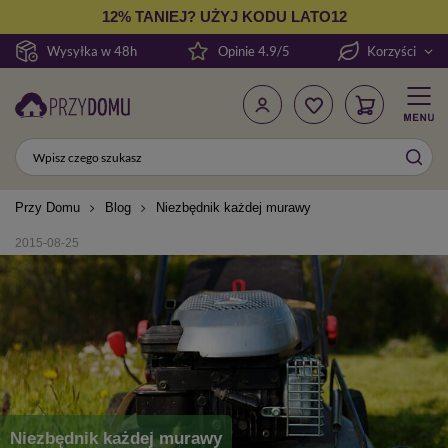
12% TANIEJ? UŻYJ KODU LATO12
Wysyłka w 48h
Opinie 4.9/5
Korzyści
Przy Domu
Blog
Niezbędnik każdej murawy
2015-08-25
Niezbędnik każdej murawy