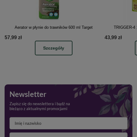
Aerator w płynie do trawników 600 ml Target
TRIGGER-4 1
57,99 zł
43,99 zł
Szczegóły
Newsletter
Zapisz się do newslettera i bądź na
bieżąco z aktualnymi promocjami