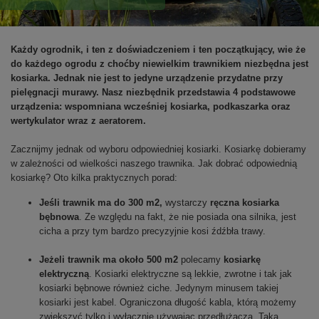
Każdy ogrodnik, i ten z doświadczeniem i ten początkujący, wie że
do każdego ogrodu z choćby niewielkim trawnikiem niezbędna jest
kosiarka. Jednak nie jest to jedyne urządzenie przydatne przy
pielęgnacji murawy. Nasz niezbędnik przedstawia 4 podstawowe
urządzenia: wspomniana wcześniej kosiarka, podkaszarka oraz
wertykulator wraz z aeratorem.
Zacznijmy jednak od wyboru odpowiedniej kosiarki. Kosiarkę dobieramy
w zależności od wielkości naszego trawnika. Jak dobrać odpowiednią
kosiarkę? Oto kilka praktycznych porad:
Jeśli trawnik ma do 300 m2,
wystarczy
ręczna kosiarka
bębnowa
. Ze względu na fakt, że nie posiada ona silnika, jest
cicha a przy tym bardzo precyzyjnie kosi źdźbła trawy.
Jeżeli trawnik ma około 500 m2
polecamy
kosiarkę
elektryczną
. Kosiarki elektryczne są lekkie, zwrotne i tak jak
kosiarki bębnowe również ciche. Jedynym minusem takiej
kosiarki jest kabel. Ograniczona długość kabla, którą możemy
zwiększyć tylko i wyłącznie używając przedłużacza. Taką