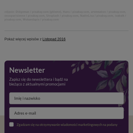
zdjęcie: Didgeman / pixabay.com (główne), Hans / pixabay.com, artemtation / pixabay.com,
cocoparisienne / pixabay.com, Unsplash / pixabay.com, NadinLisa / pixabay.com, ivabalk /
pixabay.com, Wokandapix / pixabay.com
Pokaż więcej wpisów z
Listopad 2016
Newsletter
Zapisz się do newslettera i bądź na
bieżąco z aktualnymi promocjami
Zgadzam się na otrzymywanie wiadomości marketingowych na podany adres e-mail oraz przetwarzanie danych osobowych zgodnie z