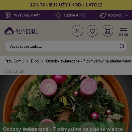
12% TANIEJ? UŻYJ KODU LATO12
Wysyłka w 48h
Opinie 4.9/5
Korzyści
Przy Domu
Blog
Ozdoby świąteczne - 7 pomysłów na piękne wień
2016-11-16
Ozdoby świąteczne - 7 pomysłów na piękne wieńce