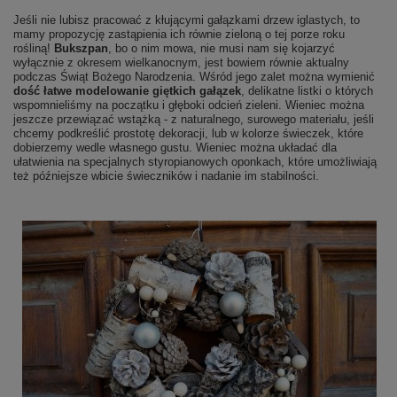
Jeśli nie lubisz pracować z kłującymi gałązkami drzew iglastych, to
mamy propozycję zastąpienia ich równie zieloną o tej porze roku
rośliną!
Bukszpan
, bo o nim mowa, nie musi nam się kojarzyć
wyłącznie z okresem wielkanocnym, jest bowiem równie aktualny
podczas Świąt Bożego Narodzenia. Wśród jego zalet można wymienić
dość łatwe modelowanie giętkich gałązek
, delikatne listki o których
wspomnieliśmy na początku i głęboki odcień zieleni. Wieniec można
jeszcze przewiązać wstążką - z naturalnego, surowego materiału, jeśli
chcemy podkreślić prostotę dekoracji, lub w kolorze świeczek, które
dobierzemy wedle własnego gustu. Wieniec można układać dla
ułatwienia na specjalnych styropianowych oponkach, które umożliwiają
też późniejsze wbicie świeczników i nadanie im stabilności.