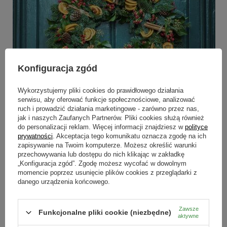
Konfiguracja zgód
Wykorzystujemy pliki cookies do prawidłowego działania
serwisu, aby oferować funkcje społecznościowe, analizować
ruch i prowadzić działania marketingowe - zarówno przez nas,
jak i naszych Zaufanych Partnerów. Pliki cookies służą również
Bogaty, naturalny wieniec na drzwi
do personalizacji reklam. Więcej informacji znajdziesz w
polityce
prywatności
. Akceptacja tego komunikatu oznacza zgodę na ich
Choć tradycja wieszania strojnych wieńców na drzwiach w okresie
zapisywanie na Twoim komputerze. Możesz określić warunki
świątecznym ciągle jest raczej kojarzona z kulturą zachodnią,
przechowywania lub dostępu do nich klikając w zakładkę
zwłaszcza amerykańską, to jednak i my upodobaliśmy sobie ten rodzaj
„Konfiguracja zgód”. Zgodę możesz wycofać w dowolnym
dekoracji. Bożonarodzeniowe wieńce stanowią piękne uzupełnienie
momencie poprzez usunięcie plików cookies z przeglądarki z
zewnętrznej dekoracji domu, która nie musi się ograniczać tylko do
danego urządzenia końcowego.
długich węży światełek, czy zwisającego z okna Mikołaja. Ten
pokazany na zdjęciu obok jest wyjątkowy:
bogaty, a zarazem pełen
smaku i harmonii.
Naturalne gałązki drzewa iglastego zostały
przeplecione listkami i kwiatostanami bluszczu. Koloru dodają przede
Zawsze
Funkcjonalne pliki cookie (niezbędne)
aktywne
wszystkim suszone plastry pomarańczy,
wklejane
po kilka sztuk
pozornie bez wyraźnego wzorca. Świąteczny nastrój podkreślają także