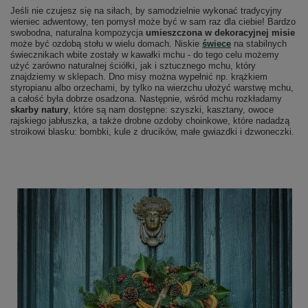
Jeśli nie czujesz się na siłach, by samodzielnie wykonać tradycyjny
wieniec adwentowy, ten pomysł może być w sam raz dla ciebie! Bardzo
swobodna, naturalna kompozycja
umieszczona w dekoracyjnej misie
może być ozdobą stołu w wielu domach. Niskie
świece
na stabilnych
świecznikach wbite zostały w kawałki mchu - do tego celu możemy
użyć zarówno naturalnej ściółki, jak i sztucznego mchu, który
znajdziemy w sklepach. Dno misy można wypełnić np. krążkiem
styropianu albo orzechami, by tylko na wierzchu ułożyć warstwę mchu,
a całość była dobrze osadzona. Następnie, wśród mchu rozkładamy
skarby natury
, które są nam dostępne: szyszki, kasztany, owoce
rajskiego jabłuszka, a także drobne ozdoby choinkowe, które nadadzą
stroikowi blasku: bombki, kule z drucików, małe gwiazdki i dzwoneczki.