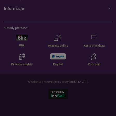
Informacje
Metody płatności:
Blik
Przelew online
Karta płatnicza
Przelew zwykły
PayPal
Pobranie
W sklepie prezentujemy ceny brutto (z VAT).