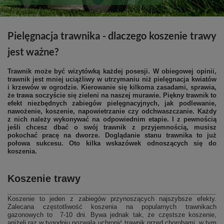
Pielęgnacja trawnika - dlaczego koszenie trawy
jest ważne?
Trawnik może być wizytówką każdej posesji. W obiegowej opinii,
trawnik jest mniej uciążliwy w utrzymaniu niż pielęgnacja kwiatów
i krzewów w ogrodzie. Kierowanie się kilkoma zasadami, sprawia,
że trawa soczyście się zieleni na naszej murawie. Piękny trawnik to
efekt niezbędnych zabiegów pielęgnacyjnych, jak podlewanie,
nawożenie, koszenie, napowietrzanie czy odchwaszczanie. Każdy
z nich należy wykonywać na odpowiednim etapie. I z pewnością
jeśli chcesz dbać o swój trawnik z przyjemnością, musisz
pokochać pracę na dworze. Doglądanie stanu trawnika to już
połowa sukcesu. Oto kilka wskazówek odnoszących się do
koszenia.
Koszenie trawy
Koszenie to jeden z zabiegów przynoszących najszybsze efekty.
Zalecana częstotliwość koszenia na popularnych trawnikach
gazonowych to 7-10 dni. Bywa jednak tak, że częstsze koszenie,
aniżeli raz w tygodniu pozwala uchronić trawnik przed chorobami, w tym