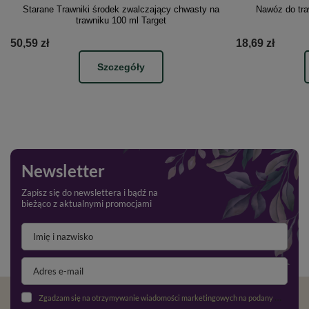
Starane Trawniki środek zwalczający chwasty na
Nawóz do tra
trawniku 100 ml Target
50,59 zł
18,69 zł
Szczegóły
Newsletter
Zapisz się do newslettera i bądź na
bieżąco z aktualnymi promocjami
Zgadzam się na otrzymywanie wiadomości marketingowych na podany adres e-mail oraz przetwarzanie danych osobowych zgodnie z