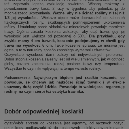
też zapewnia lepszą cyrkulację powietrza. Wiosną możemy z
powodzeniem trawę kosić 2 razy w tygodniu, aby pobudzić ją do
mocniejszego ukorzeniania.
Ważne, aby nie ścinać rośliny niżej niż
1/3 jej wysokości.
Większe cięcie może doprowadzić do zaburzeń
fizjologicznych rośliny, skutkujących pomniejszeniem ukorzenienia
rośliny. Utrudniony pobór składników mineralnych powoduje marnienie
trawy. Ogólna zasada koszenia wskazuje, aby ciąć trawę, gdy jej
wysokość jest większa od pożądanej o 50%.
Dla przykładu, gdy
zwykle mamy 4 cm trawnik, koszenie podejmujemy w chwili gdy
trawa ma wysokość 6 cm.
Takie koszenie sprawia, że murawa jest
gęsta, a to w naturalny sposób zapobiega wyrastaniu chwastów.
Oczywiście wysokość darni zależy od indywidualnych preferencji.
Dobór stopnia koszenia zależny jest od wielu zmiennych, jak wilgotność
gleby, poziom zacienienia, rodzaj posianej trawy czy temperatura.
Wszystkie te czynniki wpływają na tempo wzrostu rośliny.
Podsumowanie:
Największym błędem jest rzadkie koszenie, co
powoduje, że chcemy jak najkrócej ściąć trawnik i w efekcie
usuwamy dużą część źdźbła. Powoduje to wolniejszą regeneruję
rośliny, na czym cierpi też estetyka trawnika.
Dobór odpowiedniej kosiarki
cytatWybór sprzętu do koszenia jest ogromny, od ręcznych nożyc,
przez kosy, podkaszarki aż do spalinowych i elektrycznych kosiarek.