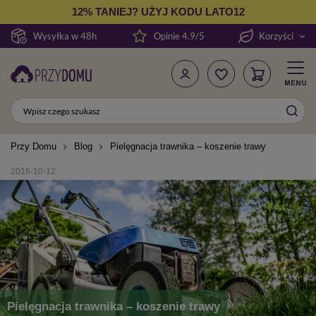
12% TANIEJ? UŻYJ KODU LATO12
Wysyłka w 48h
Opinie 4.9/5
Korzyści
Przy Domu
Blog
Pielęgnacja trawnika – koszenie trawy
2016-10-12
Pielęgnacja trawnika – koszenie trawy