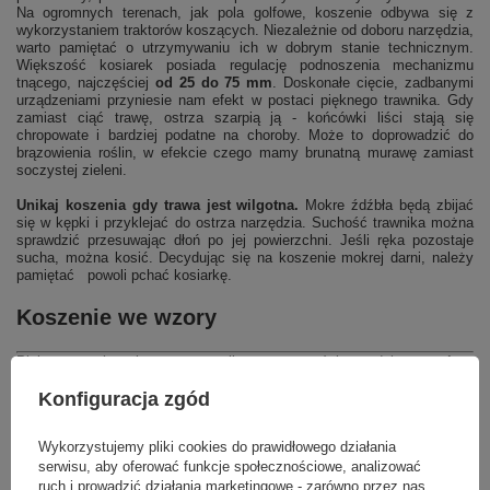
Na ogromnych terenach, jak pola golfowe, koszenie odbywa się z
wykorzystaniem traktorów koszących. Niezależnie od doboru narzędzia,
warto pamiętać o utrzymywaniu ich w dobrym stanie technicznym.
Większość kosiarek posiada regulację podnoszenia mechanizmu
tnącego, najczęściej
od 25 do 75 mm
. Doskonałe cięcie, zadbanymi
urządzeniami przyniesie nam efekt w postaci pięknego trawnika. Gdy
zamiast ciąć trawę, ostrza szarpią ją - końcówki liści stają się
chropowate i bardziej podatne na choroby. Może to doprowadzić do
brązowienia roślin, w efekcie czego mamy brunatną murawę zamiast
soczystej zieleni.
Unikaj koszenia gdy trawa jest wilgotna.
Mokre źdźbła będą zbijać
się w kępki i przyklejać do ostrza narzędzia. Suchość trawnika można
sprawdzić przesuwając dłoń po jej powierzchni. Jeśli ręka pozostaje
sucha, można kosić. Decydując się na koszenie mokrej darni, należy
pamiętać powoli pchać kosiarkę.
Koszenie we wzory
Piękne szachownice na trawniku z pewnością podniosą
walory
estetyczne
otoczenia. Doskonałym tego przykładem są murawy
boiskowe i pola golfowe. Najefektywniej osiąga się je za pomocą walca,
Konfiguracja zgód
pchając go po darni w jednym kierunku. Wzory można wykonać również
za pośrednictwem kosiarki, kosząc w jednym kierunku. Pamiętaj o
Wykorzystujemy pliki cookies do prawidłowego działania
zmianie kierunku przy kolejnym koszeniu, aby trawa była przycinana
równomiernie. Przeciwdziała to ubijaniu gleby i nie pozwala rosnąć
serwisu, aby oferować funkcje społecznościowe, analizować
trawie zawsze w jednym kierunku.products
ruch i prowadzić działania marketingowe - zarówno przez nas,