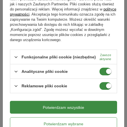
jak i naszych Zaufanych Partnerów. Pliki cookies służą również
Czy kosić do kosza?
do personalizacji reklam. Więcej informacji znajdziesz w
polityce
prywatności
. Akceptacja tego komunikatu oznacza zgodę na ich
zapisywanie na Twoim komputerze. Możesz określić warunki
przechowywania lub dostępu do nich klikając w zakładkę
Mulczowanie to nic innego, jak koszenie bez kosza, gdy skoszona
„Konfiguracja zgód”. Zgodę możesz wycofać w dowolnym
trawa pada bezpośrednio na trawnik. Pozostawianie rozdrobnionego
momencie poprzez usunięcie plików cookies z przeglądarki z
pokosu jest zalecane tylko na trawnikach, które są zdrowe. Suchy
danego urządzenia końcowego.
pokos, który stanowi
1/3 wysokości trawy
, szybko opada na ziemię i
tam ulega rozkładowi na pożyteczne składniki mineralne.
Zawsze
Funkcjonalne pliki cookie (niezbędne)
aktywne
Jesli koszenie odbywa się po rosie, pokos jest wilgotny, należy kosić
bezpośrednio do kosza lub grabić go z trawnika. Ścięta trawa doskonale
nadaje się do kompostowania.
Analityczne pliki cookie
Reklamowe pliki cookie
Ciekawostka:
2
Przez rok koszenia trawnika o powierzchni 1000 m
pozyskujemy ok. 2
ton koszonej trawy.
Potwierdzam wszystkie
Potwierdzam wybrane