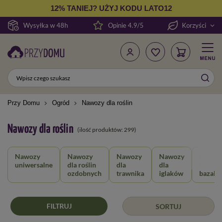
12% TANIEJ? UŻYJ KODU LATO12
Wysyłka w 48h
Opinie 4.9/5
Korzyści
Przy Domu
Ogród
Nawozy dla roślin
Nawozy dla roślin
(ilość produktów:
299
)
Nawozy
Nawozy
Nawozy
Nawozy
Nawozy
uniwersalne
dla roślin
dla
dla
mączk
ozdobnych
trawnika
iglaków
bazalt
FILTRUJ
SORTUJ