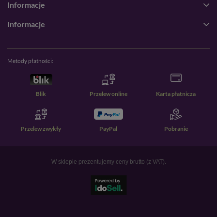
Informacje
Informacje
Metody płatności:
Blik
Przelew online
Karta płatnicza
Przelew zwykły
PayPal
Pobranie
W sklepie prezentujemy ceny brutto (z VAT).