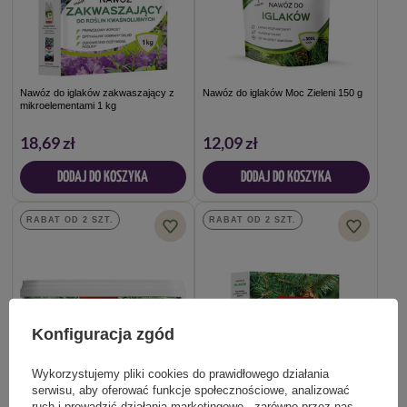
Nawóz do iglaków zakwaszający z
Nawóz do iglaków Moc Zieleni 150 g
mikroelementami 1 kg
18,69 zł
12,09 zł
DODAJ DO KOSZYKA
DODAJ DO KOSZYKA
RABAT OD 2 SZT.
RABAT OD 2 SZT.
Konfiguracja zgód
Wykorzystujemy pliki cookies do prawidłowego działania
serwisu, aby oferować funkcje społecznościowe, analizować
ruch i prowadzić działania marketingowe - zarówno przez nas,