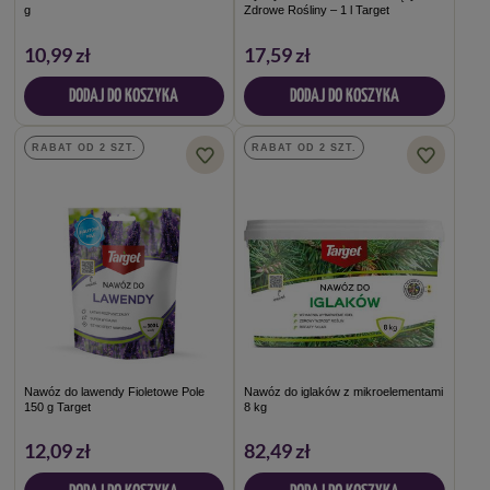
g
Zdrowe Rośliny – 1 l Target
10,99 zł
17,59 zł
DODAJ DO KOSZYKA
DODAJ DO KOSZYKA
RABAT OD 2 SZT.
RABAT OD 2 SZT.
Nawóz do lawendy Fioletowe Pole
Nawóz do iglaków z mikroelementami
150 g Target
8 kg
12,09 zł
82,49 zł