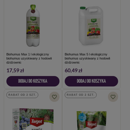
Biohumus Max 1 l ekologiczny
Biohumus Max 5 l ekologiczny
biohumus uzyskiwany z hodowli
biohumus uzyskiwany z hodowli
dżdżownic
dżdżownic
17,59 zł
60,49 zł
DODAJ DO KOSZYKA
DODAJ DO KOSZYKA
RABAT OD 2 SZT.
RABAT OD 2 SZT.