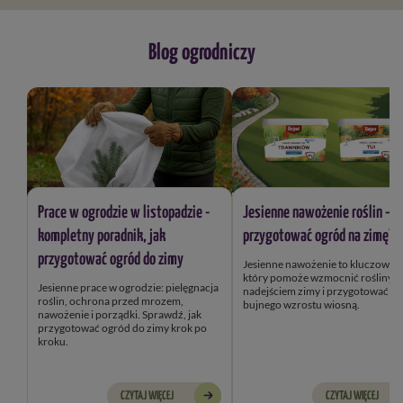
Blog ogrodniczy
Prace w ogrodzie w listopadzie -
Jesienne nawożenie roślin – j
kompletny poradnik, jak
przygotować ogród na zimę?
przygotować ogród do zimy
Jesienne nawożenie to kluczowy k
który pomoże wzmocnić rośliny przed
Jesienne prace w ogrodzie: pielęgnacja
nadejściem zimy i przygotować je
roślin, ochrona przed mrozem,
bujnego wzrostu wiosną.
nawożenie i porządki. Sprawdź, jak
przygotować ogród do zimy krok po
kroku.
CZYTAJ WIĘCEJ
CZYTAJ WIĘCEJ