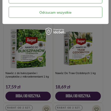
DODAJ DO KOSZYKA
DODAJ DO KOSZYKA
Odrzucam wszystkie
RABAT OD 2 SZT.
RABAT OD 2 SZT.
Nawóz z do bukszpanów i
Nawóz Do Traw Ozdobnych 1 kg
żywopłotów z mikroelementami 1 kg
17,59 zł
18,69 zł
DODAJ DO KOSZYKA
DODAJ DO KOSZYKA
RABAT OD 2 SZT.
RABAT OD 2 SZT.