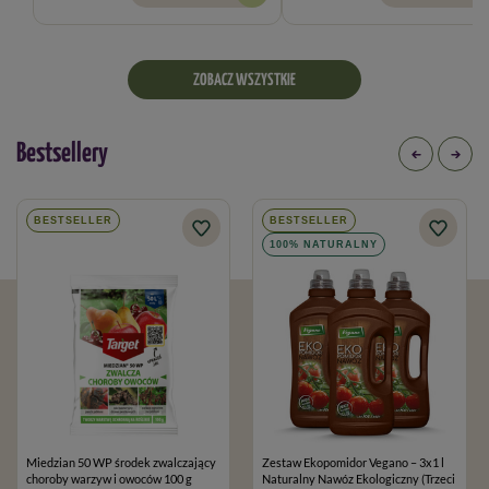
ZOBACZ WSZYSTKIE
Bestsellery
BESTSELLER
BESTSELLER
100% NATURALNY
Miedzian 50 WP środek zwalczający
Zestaw Ekopomidor Vegano – 3x1 l
choroby warzyw i owoców 100 g
Naturalny Nawóz Ekologiczny (Trzeci