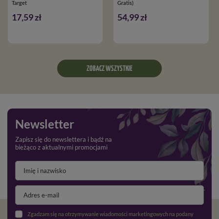
Target
Gratis)
17,59 zł
54,99 zł
ZOBACZ WSZYSTKIE
Newsletter
Zapisz się do newslettera i bądź na
bieżąco z aktualnymi promocjami
Zgadzam się na otrzymywanie wiadomości marketingowych na podany adres e-mail oraz przetwarzanie danych osobowych zgodnie z