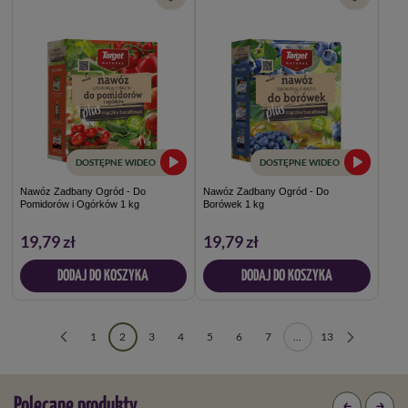
DOSTĘPNE WIDEO
DOSTĘPNE WIDEO
Nawóz Zadbany Ogród - Do
Nawóz Zadbany Ogród - Do
Pomidorów i Ogórków 1 kg
Borówek 1 kg
19,79 zł
19,79 zł
DODAJ DO KOSZYKA
DODAJ DO KOSZYKA
1
2
3
4
5
6
7
...
13
Polecane produkty