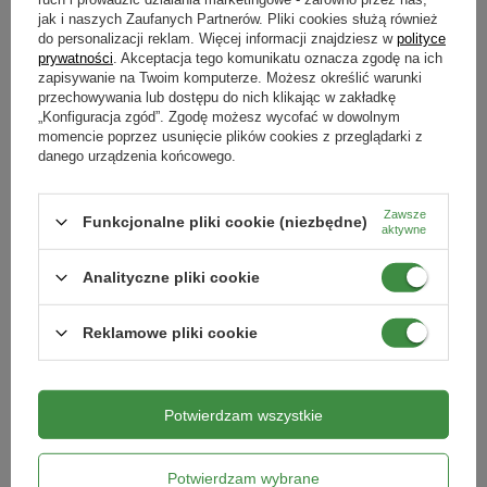
jak i naszych Zaufanych Partnerów. Pliki cookies służą również
Nawóz do iglaków z mikroelementami
Nawóz do iglaków z mikroelementami
4 kg
1 kg
do personalizacji reklam. Więcej informacji znajdziesz w
polityce
prywatności
. Akceptacja tego komunikatu oznacza zgodę na ich
49,49 zł
18,69 zł
zapisywanie na Twoim komputerze. Możesz określić warunki
przechowywania lub dostępu do nich klikając w zakładkę
„Konfiguracja zgód”. Zgodę możesz wycofać w dowolnym
DODAJ DO KOSZYKA
DODAJ DO KOSZYKA
momencie poprzez usunięcie plików cookies z przeglądarki z
danego urządzenia końcowego.
RABAT OD 2 SZT.
RABAT OD 2 SZT.
Zawsze
Funkcjonalne pliki cookie (niezbędne)
aktywne
Analityczne pliki cookie
Reklamowe pliki cookie
DOSTĘPNE WIDEO
Potwierdzam wszystkie
Nawóz płynny do róż Okazałe Kwiaty
Nawóz płynny do tui i iglaków Moc
1 l
Zieleni 1 l
17,59 zł
17,59 zł
Potwierdzam wybrane