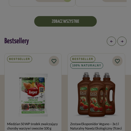
ZOBACZ WSZYSTKIE
Bestsellery
BESTSELLER
BESTSELLER
100% NATURALNY
Miedzian 50 WP środek zwalczający
Zestaw Ekopomidor Vegano – 3x1 l
choroby warzyw i owoców 100 g
Naturalny Nawóz Ekologiczny (Trzeci