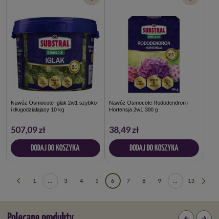
Nawóz Osmocote Iglak 2w1 szybko-
Nawóz Osmocote Rododendron i
i długodziałajacy 10 kg
Hortensja 2w1 300 g
507,09 zł
38,49 zł
DODAJ DO KOSZYKA
DODAJ DO KOSZYKA
1
...
3
4
5
6
7
8
9
...
13
Polecane produkty