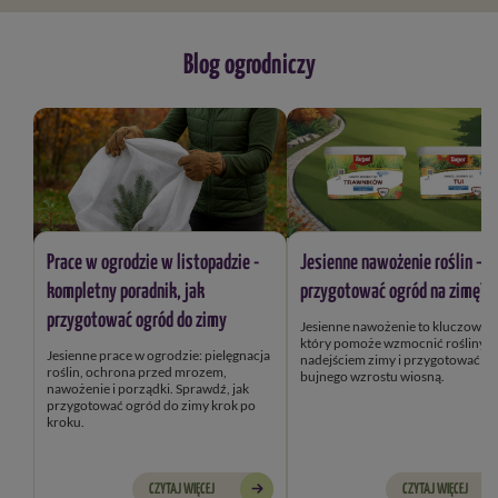
Blog ogrodniczy
Prace w ogrodzie w listopadzie -
Jesienne nawożenie roślin – j
kompletny poradnik, jak
przygotować ogród na zimę?
przygotować ogród do zimy
Jesienne nawożenie to kluczowy k
który pomoże wzmocnić rośliny przed
Jesienne prace w ogrodzie: pielęgnacja
nadejściem zimy i przygotować je
roślin, ochrona przed mrozem,
bujnego wzrostu wiosną.
nawożenie i porządki. Sprawdź, jak
przygotować ogród do zimy krok po
kroku.
CZYTAJ WIĘCEJ
CZYTAJ WIĘCEJ