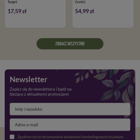
Target
Gratis)
17,59 zł
54,99 zł
ZOBACZ WSZYSTKIE
Newsletter
Zapisz się do newslettera i bądź na
bieżąco z aktualnymi promocjami
Zgadzam się na otrzymywanie wiadomości marketingowych na podany adres e-mail oraz przetwarzanie danych osobowych zgodnie z