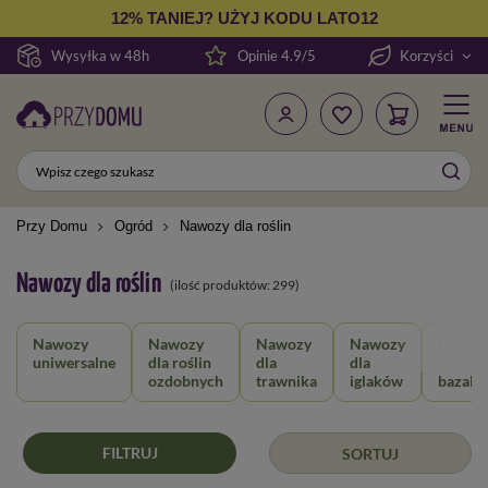
12% TANIEJ? UŻYJ KODU LATO12
Wysyłka w 48h
Opinie 4.9/5
Korzyści
Przy Domu
Ogród
Nawozy dla roślin
Nawozy dla roślin
(ilość produktów:
299
)
Nawozy
Nawozy
Nawozy
Nawozy
Nawozy
uniwersalne
dla roślin
dla
dla
mączk
ozdobnych
trawnika
iglaków
bazalt
FILTRUJ
SORTUJ