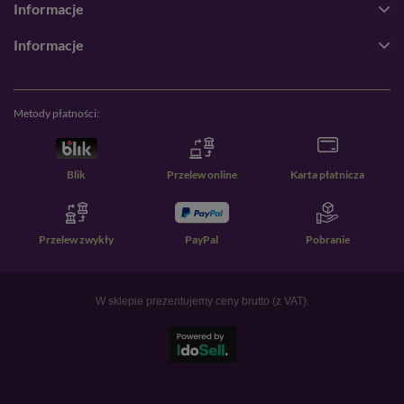
Informacje
Informacje
Metody płatności:
Blik
Przelew online
Karta płatnicza
Przelew zwykły
PayPal
Pobranie
W sklepie prezentujemy ceny brutto (z VAT).