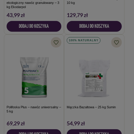
ekologiczny nawóz granulowany – 3
10 kg
kg Ekodarpol
43,99 zł
129,79 zł
DODAJ DO KOSZYKA
DODAJ DO KOSZYKA
100% NATURALNY
Polifoska Plus – nawóz uniwersalny –
Mączka Bazaltowa – 25 kg Sumin
5 kg
69,29 zł
54,99 zł