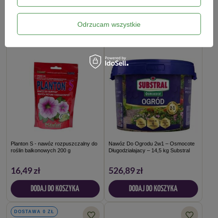
DODAJ DO KOSZYKA
DODAJ DO KOSZYKA
Odrzucam wszystkie
DOSTAWA 0 ZŁ
Planton S - nawóz rozpuszczalny do
Nawóz Do Ogrodu 2w1 – Osmocote
roślin balkonowych 200 g
Długodziałajacy – 14,5 kg Substral
16,49 zł
526,89 zł
DODAJ DO KOSZYKA
DODAJ DO KOSZYKA
DOSTAWA 0 ZŁ