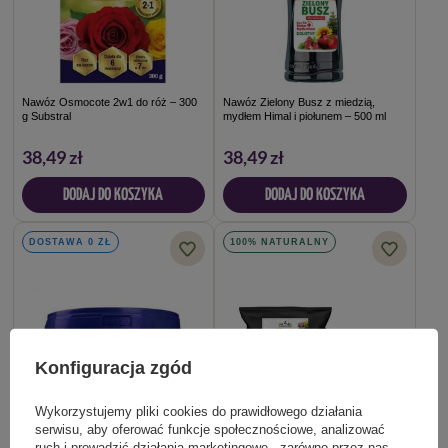
Nawóz Osmocote 2w1 do róż – 300
Nawóz Zielony Busz z miedzią,
g Substral
mydłem Himal i piołunem – 500 ml
38,49 zł
38,49 zł
DODAJ DO KOSZYKA
DODAJ DO KOSZYKA
DOSTAWA 0 ZŁ
100% NATURALNY
Konfiguracja zgód
Wykorzystujemy pliki cookies do prawidłowego działania
serwisu, aby oferować funkcje społecznościowe, analizować
ruch i prowadzić działania marketingowe - zarówno przez nas,