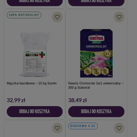
DODAJ DO KOSZYKA
DODAJ DO KOSZYKA
100% NATURALNY
Mączka bazaltowa – 10 kg Sumin
Nawóz Osmocote 2w1 uniwersalny –
300 g Substral
32,99 zł
38,49 zł
DODAJ DO KOSZYKA
DODAJ DO KOSZYKA
DOSTAWA 0 ZŁ