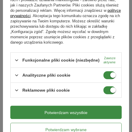
jak i naszych Zaufanych Partnerów. Pliki cookies służą również
Nawóz Do Ogrodu 2w1 – Osmocote
Mączka Bazaltowa 2x14 kg
Długodziałajacy – 4,5 kg Substral
do personalizacji reklam. Więcej informacji znajdziesz w
polityce
prywatności
. Akceptacja tego komunikatu oznacza zgodę na ich
263,99 zł
58,29 zł
zapisywanie na Twoim komputerze. Możesz określić warunki
przechowywania lub dostępu do nich klikając w zakładkę
„Konfiguracja zgód”. Zgodę możesz wycofać w dowolnym
DODAJ DO KOSZYKA
DODAJ DO KOSZYKA
momencie poprzez usunięcie plików cookies z przeglądarki z
danego urządzenia końcowego.
Zawsze
Funkcjonalne pliki cookie (niezbędne)
aktywne
Analityczne pliki cookie
Reklamowe pliki cookie
Potwierdzam wszystkie
Microstar PZ - nawóz startowy – 150
Planton K - nawóz rozpuszczalny do
g Twój Ogród
roślin kwitnących 200 g
16,49 zł
16,49 zł
Potwierdzam wybrane