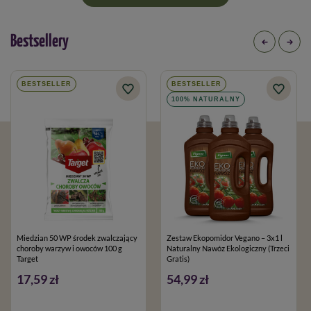
Bestsellery
BESTSELLER
BESTSELLER
100% NATURALNY
Miedzian 50 WP środek zwalczający
Zestaw Ekopomidor Vegano – 3x1 l
choroby warzyw i owoców 100 g
Naturalny Nawóz Ekologiczny (Trzeci
Target
Gratis)
17,59 zł
54,99 zł