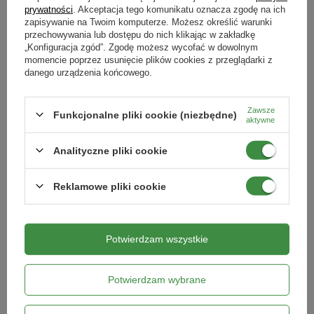
prywatności
. Akceptacja tego komunikatu oznacza zgodę na ich
DODAJ DO KOSZYKA
DODAJ DO KOSZYKA
zapisywanie na Twoim komputerze. Możesz określić warunki
przechowywania lub dostępu do nich klikając w zakładkę
„Konfiguracja zgód”. Zgodę możesz wycofać w dowolnym
momencie poprzez usunięcie plików cookies z przeglądarki z
danego urządzenia końcowego.
Zawsze
Funkcjonalne pliki cookie (niezbędne)
aktywne
Analityczne pliki cookie
Reklamowe pliki cookie
Brukselka Roodnerf Brassica
Burak ćwikłowy Chioggia Beta
oleracea var. gemmifera
vulgaris var. vulgaris
Potwierdzam wszystkie
8,79 zł
19,79 zł
DODAJ DO KOSZYKA
DODAJ DO KOSZYKA
Potwierdzam wybrane