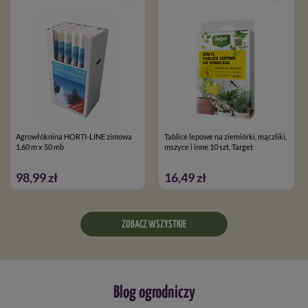
Agrowłóknina HORTI-LINE zimowa
Tablice lepowe na ziemiórki, mączliki,
1,60 m x 50 mb
mszyce i inne 10 szt. Target
98,99 zł
16,49 zł
ZOBACZ WSZYSTKIE
Blog ogrodniczy