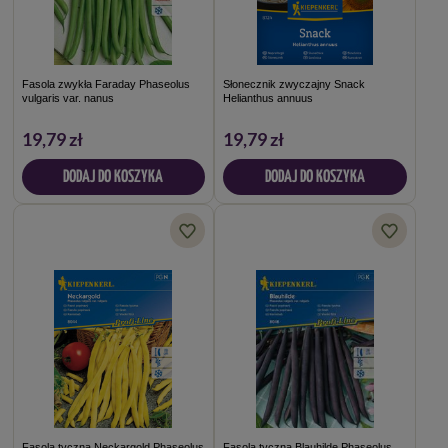
Fasola zwykła Faraday Phaseolus
Słonecznik zwyczajny Snack
vulgaris var. nanus
Helianthus annuus
19,79 zł
19,79 zł
DODAJ DO KOSZYKA
DODAJ DO KOSZYKA
Fasola tyczna Neckargold Phaseolus
Fasola tyczna Blauhilde Phaseolus