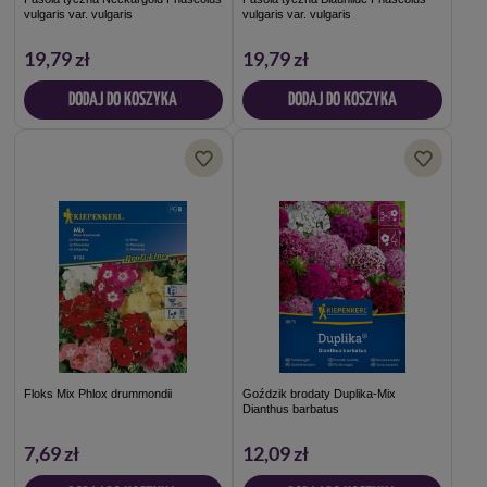
vulgaris var. vulgaris
vulgaris var. vulgaris
19,79 zł
19,79 zł
DODAJ DO KOSZYKA
DODAJ DO KOSZYKA
Floks Mix Phlox drummondii
Goździk brodaty Duplika-Mix
Dianthus barbatus
7,69 zł
12,09 zł