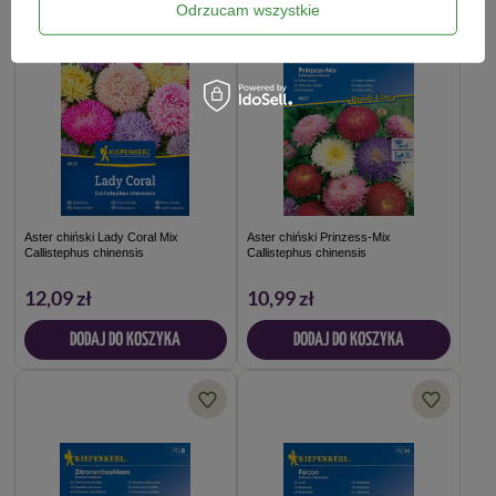
Odrzucam wszystkie
Aster chiński Lady Coral Mix
Aster chiński Prinzess-Mix
Callistephus chinensis
Callistephus chinensis
12,09 zł
10,99 zł
DODAJ DO KOSZYKA
DODAJ DO KOSZYKA