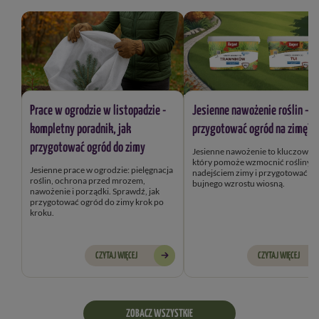
Prace w ogrodzie w listopadzie -
Jesienne nawożenie roślin – j
kompletny poradnik, jak
przygotować ogród na zimę?
przygotować ogród do zimy
Jesienne nawożenie to kluczowy k
który pomoże wzmocnić rośliny przed
Jesienne prace w ogrodzie: pielęgnacja
nadejściem zimy i przygotować je
roślin, ochrona przed mrozem,
bujnego wzrostu wiosną.
nawożenie i porządki. Sprawdź, jak
przygotować ogród do zimy krok po
kroku.
CZYTAJ WIĘCEJ
CZYTAJ WIĘCEJ
ZOBACZ WSZYSTKIE