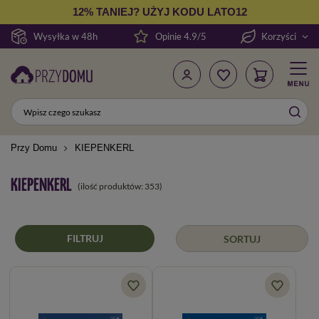
12% TANIEJ? UŻYJ KODU LATO12
Wysyłka w 48h
Opinie 4.9/5
Korzyści
Przy Domu
KIEPENKERL
KIEPENKERL
(ilość produktów:
353
)
FILTRUJ
SORTUJ