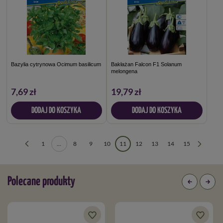
Bazylia cytrynowa Ocimum basilicum
Bakłażan Falcon F1 Solanum
melongena
7,69 zł
19,79 zł
DODAJ DO KOSZYKA
DODAJ DO KOSZYKA
1
...
8
9
10
11
12
13
14
15
Polecane produkty