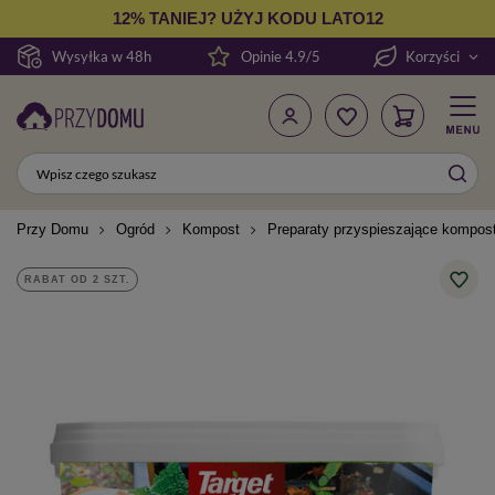
12% TANIEJ? UŻYJ KODU LATO12
Wysyłka w 48h
Opinie 4.9/5
Korzyści
Przy Domu
Ogród
Kompost
Preparaty przyspieszające kompos
RABAT OD 2 SZT.