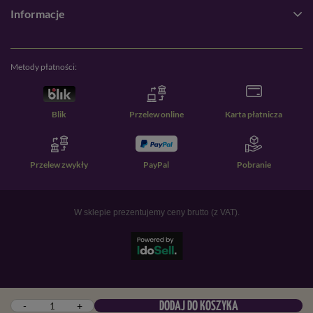
Informacje
Metody płatności:
Blik
Przelew online
Karta płatnicza
Przelew zwykły
PayPal
Pobranie
W sklepie prezentujemy ceny brutto (z VAT).
-
+
DODAJ DO KOSZYKA