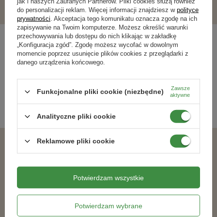
jak i naszych Zaufanych Partnerów. Pliki cookies służą również
do personalizacji reklam. Więcej informacji znajdziesz w
polityce
prywatności
. Akceptacja tego komunikatu oznacza zgodę na ich
zapisywanie na Twoim komputerze. Możesz określić warunki
przechowywania lub dostępu do nich klikając w zakładkę
Bestsellery
„Konfiguracja zgód”. Zgodę możesz wycofać w dowolnym
momencie poprzez usunięcie plików cookies z przeglądarki z
danego urządzenia końcowego.
BESTSELLER
BESTSELLER
100% NATURALNY
Zawsze
Funkcjonalne pliki cookie (niezbędne)
aktywne
Analityczne pliki cookie
Reklamowe pliki cookie
Potwierdzam wszystkie
Miedzian 50 WP środek zwalczający
Zestaw Ekopomidor Vegano – 3x1 l
choroby warzyw i owoców 100 g
Naturalny Nawóz Ekologiczny (Trzeci
Target
Gratis)
17,59 zł
54,99 zł
Potwierdzam wybrane