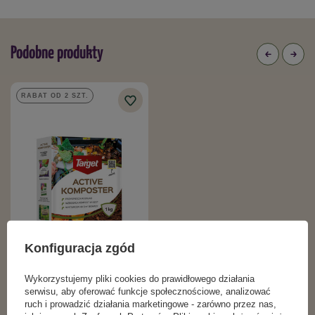
Podobne produkty
RABAT OD 2 SZT.
Konfiguracja zgód
Active Komposter - przyspiesza
kompostowanie 1 kg
Wykorzystujemy pliki cookies do prawidłowego działania
21,99 zł
serwisu, aby oferować funkcje społecznościowe, analizować
ruch i prowadzić działania marketingowe - zarówno przez nas,