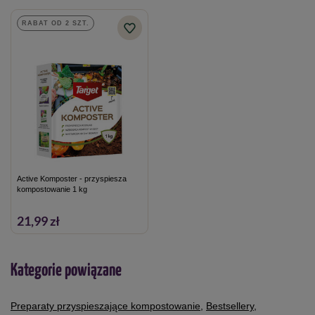
należy powtórzyć po upływie 2 – 4 tygodni.
RABAT OD 2 SZT.
Środek najlepiej stosować w okresie od marca do listopada.
Dawka zalecana przez producenta wynosi 200g produktu na
1m3 kompostu.
Opakowanie zawiera 4 kg nawozu z aktywatorem
kompostowania.
Active Komposter - przyspiesza
kompostowanie 1 kg
21,99 zł
Kategorie powiązane
Preparaty przyspieszające kompostowanie
,
Bestsellery
,