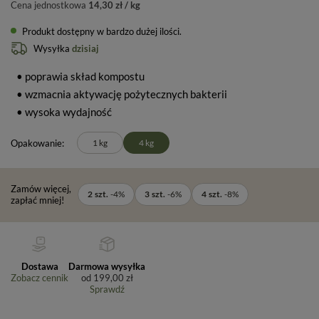
Cena jednostkowa
14,30 zł / kg
Produkt dostępny w bardzo dużej ilości
Wysyłka
dzisiaj
• poprawia skład kompostu
• wzmacnia aktywację pożytecznych bakterii
• wysoka wydajność
Opakowanie
1 kg
4 kg
Zamów więcej,
2
szt.
-
4
%
3
szt.
-
6
%
4
szt.
-
8
%
zapłać mniej!
Dostawa
Darmowa wysyłka
Zobacz cennik
od
199,00 zł
Sprawdź