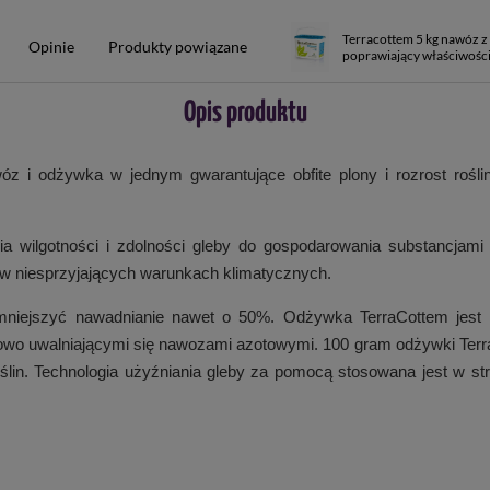
Terracottem 5 kg nawóz 
Opinie
Produkty powiązane
poprawiający właściwości
Opis produktu
óz i odżywka w jednym gwarantujące obfite plony i rozrost rośl
a wilgotności i zdolności gleby do gospodarowania substancjami
a w niesprzyjających warunkach klimatycznych.
niejszyć nawadnianie nawet o 50%. Odżywka TerraCottem jest mi
iowo uwalniającymi się nawozami azotowymi. 100 gram odżywki Terr
́lin. Technologia użyźniania gleby za pomocą stosowana jest w str