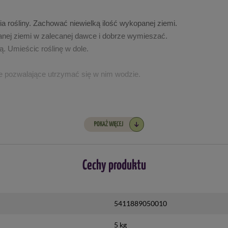
a rośliny. Zachować niewielką ilość wykopanej ziemi.
nej ziemi w zalecanej dawce i dobrze wymieszać.
 Umieścic roślinę w dole.
enie pozwalające utrzymać się w nim wodzie.
ach kwiatowych, ogrodach na dachach, trawnikach itp.
POKAŻ WIĘCEJ
TerraCottem® Universal (TCU) lub mieszaniną ziemi z TCU za pomoc
kwadratowych ) i na stokach obsypywać powierzchnię ręcznie zaleca
 glebogryzarką do głębokości 20 cm.
Cechy produktu
rów ręcznych.
5411889050010
ych, kwietnikach itp.
5 kg