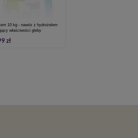
325
500
ttem 10 kg - nawóz z hydrożelem
ający właściwości gleby
750
9 zł
1000
1500
5000
emi lub 1,5 kg na litr gleby.
 na dachu, trawniki itp.
z TerraCottem.