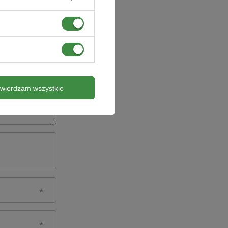
twierdzam wszystkie
O rozpuszczony w wodzie: 5,5%, mikroelementy B, Cu,