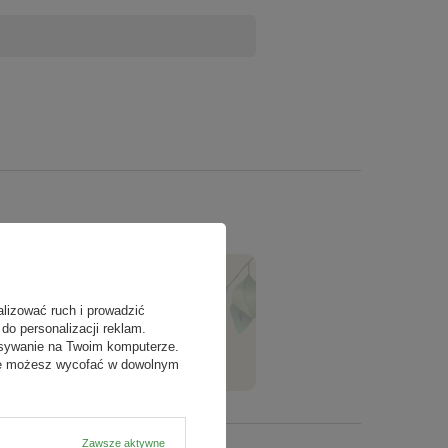
achu. Doskonale nadaje się również do stosowania w
ctwie.
alizować ruch i prowadzić
ZADAJ PYTANIE
do personalizacji reklam.
isywanie na Twoim komputerze.
odę możesz wycofać w dowolnym
Zawsze aktywne