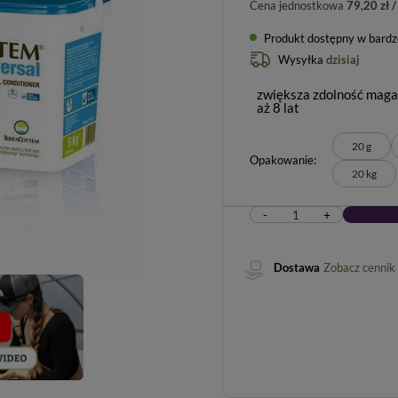
Cena jednostkowa
79,20 zł /
Produkt dostępny w bardzo 
Wysyłka
dzisiaj
zwiększa zdolność maga
aż 8 lat
20 g
Opakowanie
20 kg
-
+
Dostawa
Zobacz cennik