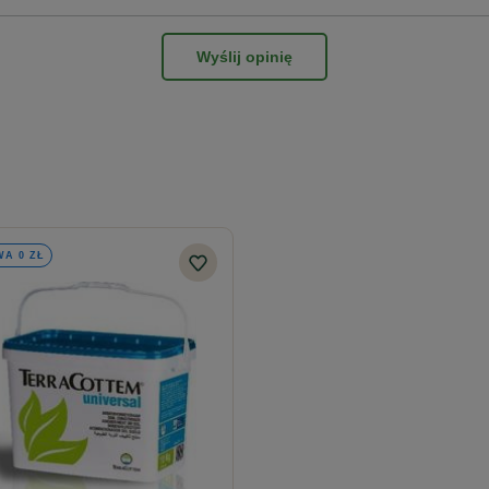
Wyślij opinię
rach
Dawkowanie w gramach
A 0 ZŁ
20
40
100
185