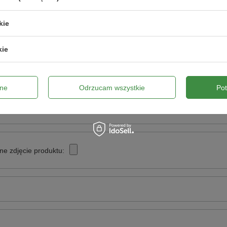
emu korzeniowego.
Napisz swoją opinię
kie
a wody.
Twoja ocena:
kie
zania.
5/5
cowania roślin.
pinii
ne
Odrzucam wszystkie
Po
olonych.
ne zdjęcie produktu:
oru P2O5 rozpuszczony w kwasie mineralnym: 1%, tlenek potasu K2