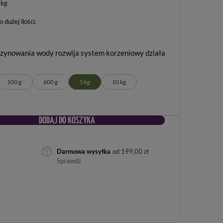
 kg
dużej ilości
zynowania wody rozwija system korzeniowy działa
100 g
600 g
5 kg
10 kg
DODAJ DO KOSZYKA
Darmowa wysyłka
od
199,00 zł
Sprawdź