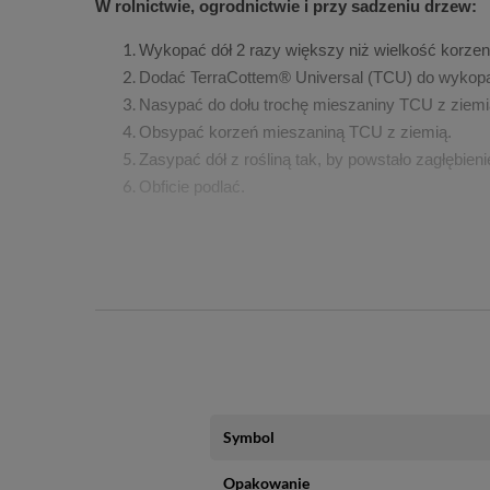
W rolnictwie, ogrodnictwie i przy sadzeniu drzew:
Wykopać dół 2 razy większy niż wielkość korzeni
Dodać TerraCottem® Universal (TCU) do wykopa
Nasypać do dołu trochę mieszaniny TCU z ziemią.
Obsypać korzeń mieszaniną TCU z ziemią.
Zasypać dół z rośliną tak, by powstało zagłębi
Obficie podlać.
Przy sadzeniu kwiatów i krzewów w klombach, wież
Obsypać powierzchnię gruntu zalecaną dawką 
Na małych obszarach (np. kilkadziesiąt metrów 
Tego samego dnia obsypany obszar należy zaorać
Na małych obszarach i na stokach używać aerato
Przygotować glebę do sadzenia lub siewu.
Sadzić lub siać.
Symbol
Obficie podlać.
Przy roślinach kwitnących, doniczkowych, balkonow
Opakowanie