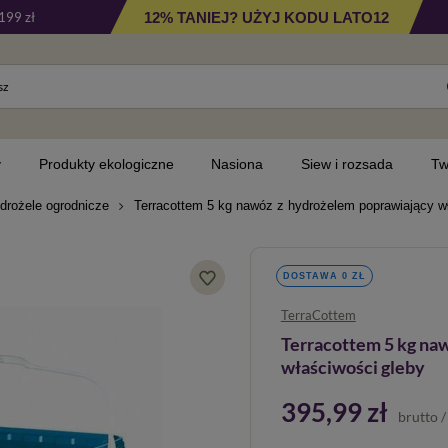
12% TANIEJ? UŻYJ KODU LATO12
199 zł
y
Produkty ekologiczne
Nasiona
Siew i rozsada
Tw
drożele ogrodnicze
Terracottem 5 kg nawóz z hydrożelem poprawiający w
DOSTAWA 0 ZŁ
TerraCottem
Terracottem 5 kg na
właściwości gleby
395,99 zł
brutto