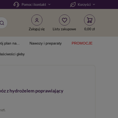
Pomoc i kontakt
Korzyści
Zaloguj się
Listy zakupowe
0,00 zł
ój plan na...
Nawozy i preparaty
PROMOCJE
łaściwości gleby
wóz z hydrożelem poprawiający
/
szt.