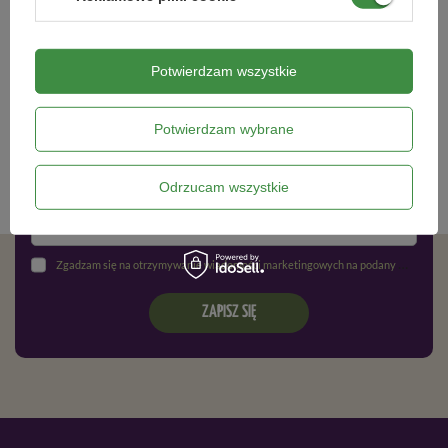
Potwierdzam wszystkie
Newsletter
Zapisz się do newslettera i bądź na
bieżąco z aktualnymi promocjami
Potwierdzam wybrane
Odrzucam wszystkie
Zgadzam się na otrzymywanie wiadomości marketingowych na podany adres e-mail oraz przetwarzanie danych osobowych zgodnie z
ZAPISZ SIĘ