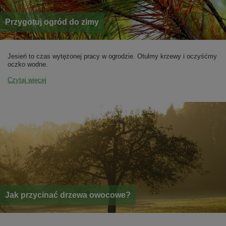
Przygotuj ogród do zimy
Jesień to czas wytężonej pracy w ogrodzie. Otulmy krzewy i oczyśćmy
oczko wodne.
Czytaj więcej
Jak przycinać drzewa owocowe?