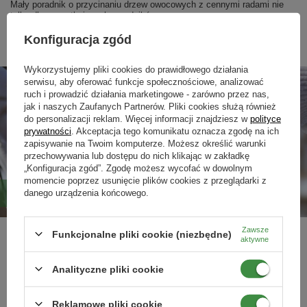
Mały poradnik o przycinaniu drzew owocowych z cennymi radami nie
tylko dla początkujących ogrodników.
Czytaj więcej
Konfiguracja zgód
Wykorzystujemy pliki cookies do prawidłowego działania
serwisu, aby oferować funkcje społecznościowe, analizować
ruch i prowadzić działania marketingowe - zarówno przez nas,
jak i naszych Zaufanych Partnerów. Pliki cookies służą również
do personalizacji reklam. Więcej informacji znajdziesz w
polityce
prywatności
. Akceptacja tego komunikatu oznacza zgodę na ich
zapisywanie na Twoim komputerze. Możesz określić warunki
przechowywania lub dostępu do nich klikając w zakładkę
„Konfiguracja zgód”. Zgodę możesz wycofać w dowolnym
momencie poprzez usunięcie plików cookies z przeglądarki z
Bielenie drzew owocowych. Jak i kiedy?
danego urządzenia końcowego.
Zawsze
Funkcjonalne pliki cookie (niezbędne)
Krótki poradnik o ważnym elemencie pielęgnacji drzew owocowych,
aktywne
jakim jest bielenie pni. Czy wiesz, kiedy najlepiej go wykonać?
Analityczne pliki cookie
Czytaj więcej
1
2
Reklamowe pliki cookie