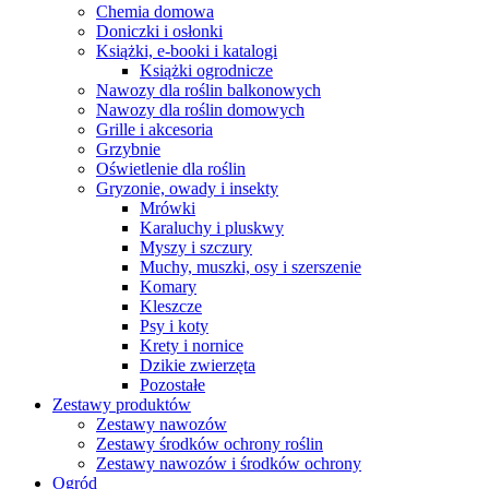
Chemia domowa
Doniczki i osłonki
Książki, e-booki i katalogi
Książki ogrodnicze
Nawozy dla roślin balkonowych
Nawozy dla roślin domowych
Grille i akcesoria
Grzybnie
Oświetlenie dla roślin
Gryzonie, owady i insekty
Mrówki
Karaluchy i pluskwy
Myszy i szczury
Muchy, muszki, osy i szerszenie
Komary
Kleszcze
Psy i koty
Krety i nornice
Dzikie zwierzęta
Pozostałe
Zestawy produktów
Zestawy nawozów
Zestawy środków ochrony roślin
Zestawy nawozów i środków ochrony
Ogród