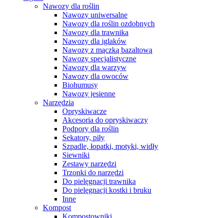
Nawozy dla roślin
Nawozy uniwersalne
Nawozy dla roślin ozdobnych
Nawozy dla trawnika
Nawozy dla iglaków
Nawozy z mączką bazaltową
Nawozy specjalistyczne
Nawozy dla warzyw
Nawozy dla owoców
Biohumusy
Nawozy jesienne
Narzędzia
Opryskiwacze
Akcesoria do opryskiwaczy
Podpory dla roślin
Sekatory, piły
Szpadle, łopatki, motyki, widły
Siewniki
Zestawy narzędzi
Trzonki do narzędzi
Do pielęgnacji trawnika
Do pielęgnacji kostki i bruku
Inne
Kompost
Kompostowniki