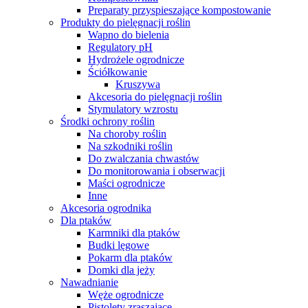
Preparaty przyspieszające kompostowanie
Produkty do pielęgnacji roślin
Wapno do bielenia
Regulatory pH
Hydrożele ogrodnicze
Ściółkowanie
Kruszywa
Akcesoria do pielęgnacji roślin
Stymulatory wzrostu
Środki ochrony roślin
Na choroby roślin
Na szkodniki roślin
Do zwalczania chwastów
Do monitorowania i obserwacji
Maści ogrodnicze
Inne
Akcesoria ogrodnika
Dla ptaków
Karmniki dla ptaków
Budki lęgowe
Pokarm dla ptaków
Domki dla jeży
Nawadnianie
Węże ogrodnicze
Pistolety zraszające