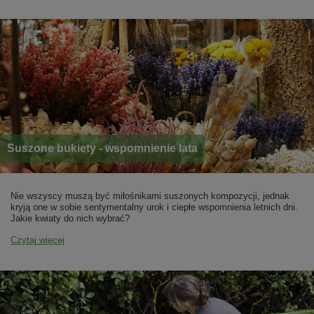
Suszone bukiety - wspomnienie lata
Nie wszyscy muszą być miłośnikami suszonych kompozycji, jednak
kryją one w sobie sentymentalny urok i ciepłe wspomnienia letnich dni.
Jakie kwiaty do nich wybrać?
Czytaj więcej