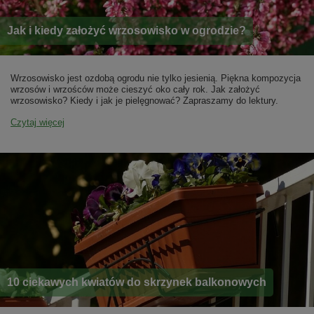
Jak i kiedy założyć wrzosowisko w ogrodzie?
Wrzosowisko jest ozdobą ogrodu nie tylko jesienią. Piękna kompozycja
wrzosów i wrzośców może cieszyć oko cały rok. Jak założyć
wrzosowisko? Kiedy i jak je pielęgnować? Zapraszamy do lektury.
Czytaj więcej
10 ciekawych kwiatów do skrzynek balkonowych