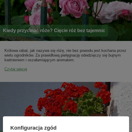
Kiedy przycinać róże? Cięcie róż bez tajemnic
Królowa rabat, jak nazywa się różę, nie bez powodu jest kochana przez
wielu ogrodników. Za prawidłową pielęgnację odwdzięczy się bujnym
kwitnieniem i oszałamiającym aromatem.
Czytaj więcej
Konfiguracja zgód