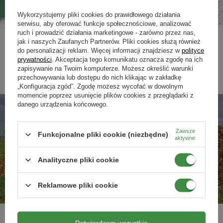
Pelargonia – pielęgnacja rośliny balkonowej
Wykorzystujemy pliki cookies do prawidłowego działania
serwisu, aby oferować funkcje społecznościowe, analizować
ruch i prowadzić działania marketingowe - zarówno przez nas,
Pelargonie należą do jednych z najbardziej popularnych na balkonach i
jak i naszych Zaufanych Partnerów. Pliki cookies służą również
tarasach roślin kwitnących - i nic dziwnego, ponieważ ich bujny wzrost i
do personalizacji reklam. Więcej informacji znajdziesz w
polityce
intensywne kolory warte są naszej pracy.
prywatności
. Akceptacja tego komunikatu oznacza zgodę na ich
zapisywanie na Twoim komputerze. Możesz określić warunki
Czytaj więcej
przechowywania lub dostępu do nich klikając w zakładkę
„Konfiguracja zgód”. Zgodę możesz wycofać w dowolnym
momencie poprzez usunięcie plików cookies z przeglądarki z
danego urządzenia końcowego.
Zawsze
Funkcjonalne pliki cookie (niezbędne)
aktywne
Analityczne pliki cookie
Reklamowe pliki cookie
Obornik - najlepszy nawóz nie tylko dla rolnika!
Nie tylko profesjonalni rolnicy mogą korzystać z dobrodziejstw, jakie
Potwierdzam wszystkie