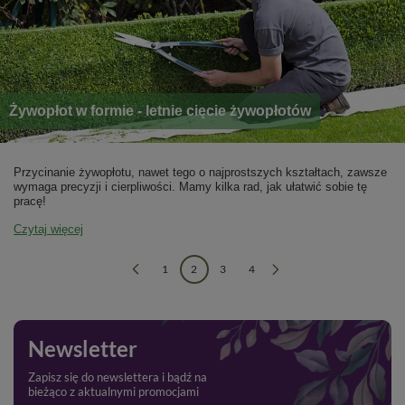
Żywopłot w formie - letnie cięcie żywopłotów
Przycinanie żywopłotu, nawet tego o najprostszych kształtach, zawsze
wymaga precyzji i cierpliwości. Mamy kilka rad, jak ułatwić sobie tę
pracę!
Czytaj więcej
1
2
3
4
Newsletter
Zapisz się do newslettera i bądź na
bieżąco z aktualnymi promocjami