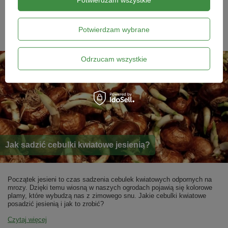
niesie ze sobą korzystanie z naturalnego i bogatego w składniki
odżywcze obornika.
Czytaj więcej
Potwierdzam wybrane
Odrzucam wszystkie
Jak sadzić cebulki kwiatowe jesienią?
Początek jesieni to czas sadzenia cebulek kwiatowych odpornych na
mrozy. Dzięki temu wiosną w naszych ogrodach pojawią się kolorowe
plamy, które wybudzą nas z zimowego snu. Jakie cebulki kwiatowe
posadzić jesienią i jak to zrobić?
Czytaj więcej