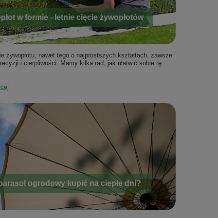
łot w formie - letnie cięcie żywopłotów
ie żywopłotu, nawet tego o najprostszych kształtach, zawsze
cyzji i cierpliwości. Mamy kilka rad, jak ułatwić sobie tę
ęcej
 parasol ogrodowy kupić na ciepłe dni?