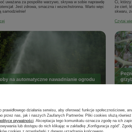
hoć uważana za pospolite warzywo, skrywa w sobie naprawdę
Ci, którz
otencjał. Jest zdrowa, smaczna i wszechstronna. Warto więc
że cień, k
ą samodzielnie!
skwaru, z
cej
Czytaj wi
Pozn
oby na automatyczne nawadnianie ogrodu
grzy
zne systemy nawadniania powoli wkraczają do polskich
Pomidory 
nie tylko tych największych. Pozwalają zaoszczędzić zarówno
o czym z 
o prawidłowego działania serwisu, aby oferować funkcje społecznościowe, an
 jak i przede wszystkim - wodę.
choroby n
o przez nas, jak i naszych Zaufanych Partnerów. Pliki cookies służą również 
polityce prywatności
. Akceptacja tego komunikatu oznacza zgodę na ich zap
cej
Czytaj wi
howywania lub dostępu do nich klikając w zakładkę „Konfiguracja zgód”. Zg
ików cookies z przeglądarki z danego urządzenia końcowego.