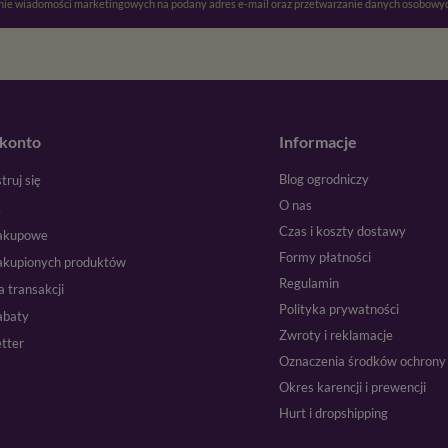
ie wiadomości marketingowych na podany adres e-mail oraz przetwarzanie danych osobowyc
konto
Informacje
Blog ogrodniczy
truj się
O nas
k
Czas i koszty dostawy
zakupowe
Formy płatności
zakupionych produktów
Regulamin
a transakcji
Polityka prywatności
abaty
Zwroty i reklamacje
tter
Oznaczenia środków ochrony 
Okres karencji i prewencji
Hurt i dropshipping