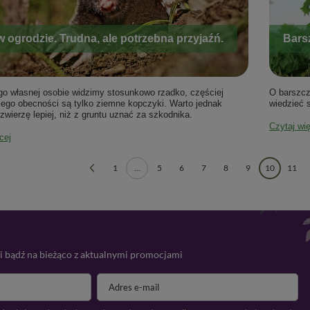
w ogrodzie. Trudna, ale potrzebna przyjaźń.
Barsz
go własnej osobie widzimy stosunkowo rzadko, częściej
O barszcz
ego obecności są tylko ziemne kopczyki. Warto jednak
wiedzieć s
zwierzę lepiej, niż z gruntu uznać za szkodnika.
Czytaj wi
cej
1
...
5
6
7
8
9
10
11
 i bądź na bieżąco z aktualnymi promocjami