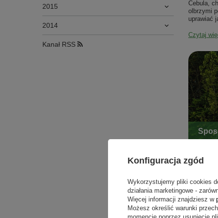
Cebula, c
2015
olbrzymi p
uprawiać j
2014
Czytaj wię
Kanał RSS
Spos
Konfiguracja zgód
Automatyc
ogrodów, 
Wykorzystujemy pliki cookies d
nasz czas,
działania marketingowe - zarówn
Więcej informacji znajdziesz w
Czytaj wię
Możesz określić warunki przec
momencie poprzez usunięcie pl