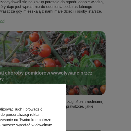
y zdecydowali się na zakup parasola do ogrodu dobrze wiedzą,
tóry daje jest wprost nie do ocenienia podczas letniego
właszcza gdy mieszkają z nami małe dzieci i osoby starsze.
ęcej
aj choroby pomidorów wywoływane przez
by
są stosunkowo wrażliwymi na rozmaite zagrożenia roślinami,
pewnością wie każdy, kto je uprawia. Sprawdźcie, jakie
alizować ruch i prowadzić
ajczęściej niszczą nasze plony.
do personalizacji reklam.
isywanie na Twoim komputerze.
ęcej
odę możesz wycofać w dowolnym