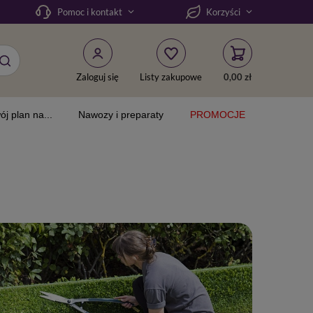
Pomoc i kontakt
Korzyści
Zaloguj się
Listy zakupowe
0,00 zł
ój plan na...
Nawozy i preparaty
PROMOCJE