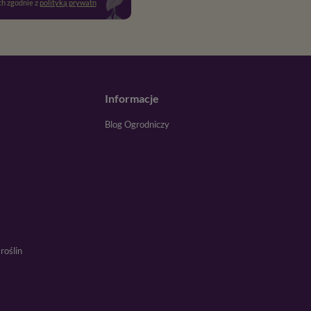
h zgodnie z
polityką prywatności
. Więcej informacji znajdziesz w
regulaminie
.
Informacje
Blog Ogrodniczy
roślin