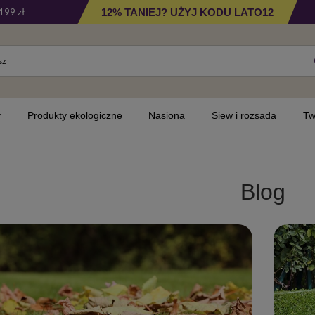
12% TANIEJ? UŻYJ KODU LATO12
199 zł
y
Produkty ekologiczne
Nasiona
Siew i rozsada
Tw
Blog