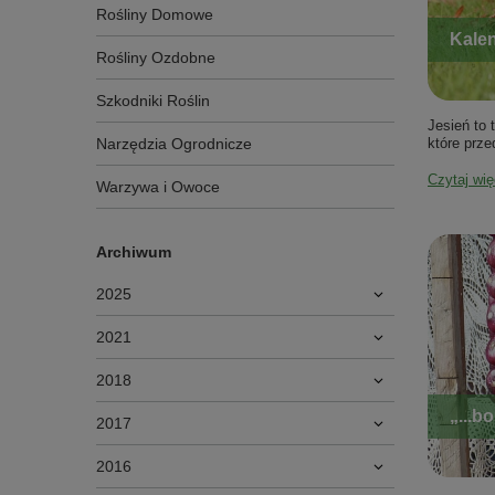
Rośliny Domowe
Kalen
Rośliny Ozdobne
Szkodniki Roślin
Jesień to
Narzędzia Ogrodnicze
które prze
Czytaj wię
Warzywa i Owoce
Archiwum
2025
2021
2018
„...b
2017
2016