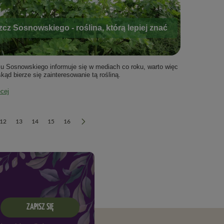
cz Sosnowskiego - roślina, którą lepiej znać
u Sosnowskiego informuje się w mediach co roku, warto więc
kąd bierze się zainteresowanie tą rośliną.
ęcej
12
13
14
15
16
ZAPISZ SIĘ