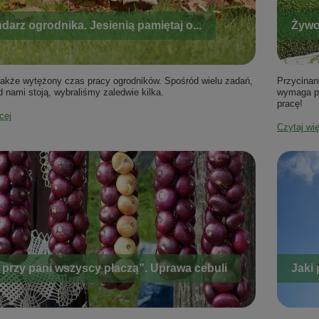
darz ogrodnika. Jesienią pamiętaj o...
Żywop
 także wytężony czas pracy ogrodników. Spośród wielu zadań,
Przycinan
d nami stoją, wybraliśmy zaledwie kilka.
wymaga pre
pracę!
cej
Czytaj wi
o przy pani wszyscy płaczą”. Uprawa cebuli
Jaki